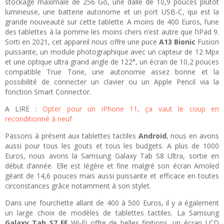
stockage maximale de 256 Go, une dalle de 10,9 pouces plutôt
lumineuse, une batterie autonome et un port USB-C, qui est la
grande nouveauté sur cette tablette. A moins de 400 Euros, l’une
des tablettes à la pomme les moins chers n’est autre que l’iPad 9.
Sorti en 2021, cet appareil nous offre une puce
A13 Bionic
Fusion
puissante, un module photographique avec un capteur de 12 Mpx
et une optique ultra grand angle de 122°, un écran de 10,2 pouces
compatible True Tone, une autonomie assez bonne et la
possibilité de connecter un clavier ou un Apple Pencil via la
fonction Smart Connector.
A LIRE :
Opter pour un iPhone 11, ça vaut le coup en
reconditionné à neuf
Passons à présent aux tablettes tactiles
Android
, nous en avons
aussi pour tous les gouts et tous les budgets. A plus de 1000
Euros, nous avons la Samsung Galaxy Tab S8 Ultra, sortie en
début d’année. Elle est légère et fine malgré son écran Amoled
géant de 14,6 pouces mais aussi puissante et efficace en toutes
circonstances grâce notamment à son stylet.
Dans une fourchette allant de 400 à 500 Euros, il y a également
un large choix de modèles de tablettes tactiles. La Samsung
Galaxy Tab S7 FE
Wi-Fi offre de belles finitions, un écran LCD