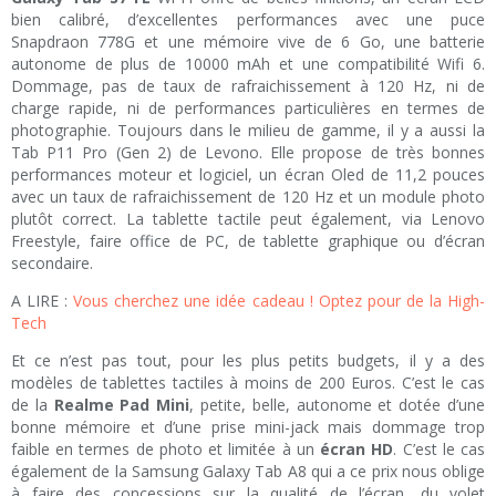
bien calibré, d’excellentes performances avec une puce
Snapdraon 778G et une mémoire vive de 6 Go, une batterie
autonome de plus de 10000 mAh et une compatibilité Wifi 6.
Dommage, pas de taux de rafraichissement à 120 Hz, ni de
charge rapide, ni de performances particulières en termes de
photographie. Toujours dans le milieu de gamme, il y a aussi la
Tab P11 Pro (Gen 2) de Levono. Elle propose de très bonnes
performances moteur et logiciel, un écran Oled de 11,2 pouces
avec un taux de rafraichissement de 120 Hz et un module photo
plutôt correct. La tablette tactile peut également, via Lenovo
Freestyle, faire office de PC, de tablette graphique ou d’écran
secondaire.
A LIRE :
Vous cherchez une idée cadeau ! Optez pour de la High-
Tech
Et ce n’est pas tout, pour les plus petits budgets, il y a des
modèles de tablettes tactiles à moins de 200 Euros. C’est le cas
de la
Realme Pad Mini
, petite, belle, autonome et dotée d’une
bonne mémoire et d’une prise mini-jack mais dommage trop
faible en termes de photo et limitée à un
écran HD
. C’est le cas
également de la Samsung Galaxy Tab A8 qui a ce prix nous oblige
à faire des concessions sur la qualité de l’écran, du volet