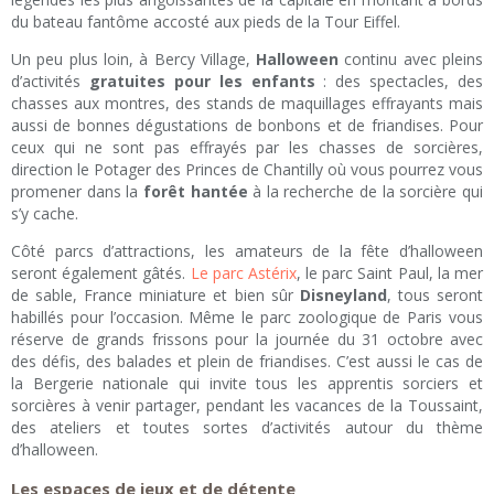
du bateau fantôme accosté aux pieds de la Tour Eiffel.
Un peu plus loin, à Bercy Village,
Halloween
continu avec pleins
d’activités
gratuites pour les enfants
: des spectacles, des
chasses aux montres, des stands de maquillages effrayants mais
aussi de bonnes dégustations de bonbons et de friandises. Pour
ceux qui ne sont pas effrayés par les chasses de sorcières,
direction le Potager des Princes de Chantilly où vous pourrez vous
promener dans la
forêt hantée
à la recherche de la sorcière qui
s’y cache.
Côté parcs d’attractions, les amateurs de la fête d’halloween
seront également gâtés.
Le parc Astérix
, le parc Saint Paul, la mer
de sable, France miniature et bien sûr
Disneyland
, tous seront
habillés pour l’occasion. Même le parc zoologique de Paris vous
réserve de grands frissons pour la journée du 31 octobre avec
des défis, des balades et plein de friandises. C’est aussi le cas de
la Bergerie nationale qui invite tous les apprentis sorciers et
sorcières à venir partager, pendant les vacances de la Toussaint,
des ateliers et toutes sortes d’activités autour du thème
d’halloween.
Les espaces de jeux et de détente