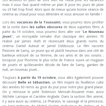
mais il vous faut quand même un plan B pour les jours de pluie
ou s’il fait trop froid. Alors quoi de mieux qu’une bonne séance de
cinéma au chaud pour vous détendre et vous amuser en famille !
Lors des
vacances de la Toussaint
, vous pourrez donc profiter
de la sortie dans
les salles obscures
de deux superbes films. A
partir du 19 octobre, vous pourrez donc aller voir "
Le Nouveau
Jouet
", un incroyable remake d’un classique des années 70
réalisé par James Huth et réunissant deux grands noms du
cinéma Daniel Auteuil et Jamel Debbouze. Le film raconte
l’histoire de Samy, un jeune qui vit plutôt heureux dans une cité de
banlieue entouré de sa femme, de ses amis et de ses voisins ;
lorsqu’un jour l’homme le plus riche de France ouvre un magasin
de jouets et qu’Alexandre décide de faire de Samy, gardien de
nuit, un nouveau jouet…
Toujours
à partir du 19 octobre
, vous allez également pouvoir
découvrir
Belle et Sébastien
, un film inspiré du feuilleton culte
des années 60 remis au gout du jour pour notre plus grand plaisir.
On y retrouve le petit Robinson Mensah-Rouanet mais aussi
Michèle Laroque et Caroline Anglade. Dans la section film animé,
il y aura aussi au cinéma, Le Pharaon, le sauvage et la princesse,
un long métrage de Michel Ocelot réalisateur de Kirikou et la