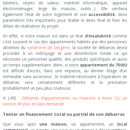
bibelots, objets de valeur, matériel informatique, appareil
électroménager, linge de maison, outils…). Elle vérifiera
également l’état de votre logement et son
accessibilité
, deux
paramètres très importants pour établir le devis final et fixer les
délais de réalisation du projet.
En effet, si votre maison est dans un état
d’insalubrité
comme
c’est souvent le cas des appartements habités par des personnes
atteintes du
syndrome de Diogène
, la société de débarras devra
procéder à un nettoyage et une désinfection totale ce qui
nécessite un personnel qualifié, des produits spécifiques et aussi
un temps supplémentaire. Idem, si votre
appartement du 75002
est difficile d’accès, dans une impasse, au dernier étage d’un
immeuble sans ascenseur…le matériel nécessaire à l’opération de
débarras sera certainement différents et la prestation
probablement un peu plus couteuse.
A LIRE :
Débarras d’appartements ou maisons à Aisne 02, un
service de plus en plus demandé
Tenter un financement total ou partiel de son débarras
Que vous ayez
une maison
, un appartement, un
local
commercial
, un garage, une cave ou un grenier à désencombrer,