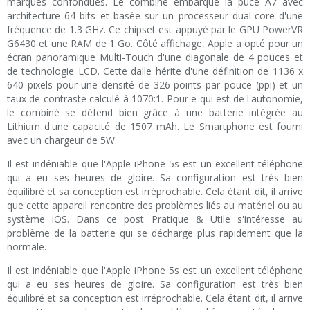
marques confondues. Le combiné embarque la puce A7 avec
architecture 64 bits et basée sur un processeur dual-core d'une
fréquence de 1.3 GHz. Ce chipset est appuyé par le GPU PowerVR
G6430 et une RAM de 1 Go. Côté affichage, Apple a opté pour un
écran panoramique Multi-Touch d'une diagonale de 4 pouces et
de technologie LCD. Cette dalle hérite d'une définition de 1136 x
640 pixels pour une densité de 326 points par pouce (ppi) et un
taux de contraste calculé à 1070:1. Pour e qui est de l'autonomie,
le combiné se défend bien grâce à une batterie intégrée au
Lithium d'une capacité de 1507 mAh. Le Smartphone est fourni
avec un chargeur de 5W.
Il est indéniable que l'Apple iPhone 5s est un excellent téléphone
qui a eu ses heures de gloire. Sa configuration est très bien
équilibré et sa conception est irréprochable. Cela étant dit, il arrive
que cette appareil rencontre des problèmes liés au matériel ou au
système iOS. Dans ce post Pratique & Utile s'intéresse au
problème de la batterie qui se décharge plus rapidement que la
normale.
Il est indéniable que l'Apple iPhone 5s est un excellent téléphone
qui a eu ses heures de gloire. Sa configuration est très bien
équilibré et sa conception est irréprochable. Cela étant dit, il arrive