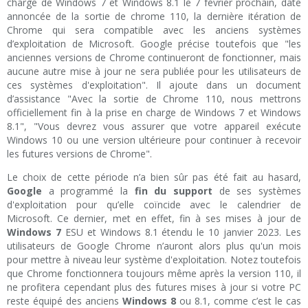
charge de Windows 7 et Windows 8.1 le 7 février prochain, date
annoncée de la sortie de chrome 110, la dernière itération de
Chrome qui sera compatible avec les anciens systèmes
d’exploitation de Microsoft. Google précise toutefois que "les
anciennes versions de Chrome continueront de fonctionner, mais
aucune autre mise à jour ne sera publiée pour les utilisateurs de
ces systèmes d'exploitation". Il ajoute dans un document
d’assistance "Avec la sortie de Chrome 110, nous mettrons
officiellement fin à la prise en charge de Windows 7 et Windows
8.1", "Vous devrez vous assurer que votre appareil exécute
Windows 10 ou une version ultérieure pour continuer à recevoir
les futures versions de Chrome".
Le choix de cette période n’a bien sûr pas été fait au hasard,
Google
a programmé la
fin du support
de ses systèmes
d'exploitation pour qu’elle coïncide avec le calendrier de
Microsoft. Ce dernier, met en effet, fin à ses mises à jour de
Windows 7
ESU et Windows 8.1 étendu le 10 janvier 2023. Les
utilisateurs de Google Chrome n’auront alors plus qu'un mois
pour mettre à niveau leur système d'exploitation. Notez toutefois
que Chrome fonctionnera toujours même après la version 110, il
ne profitera cependant plus des futures mises à jour si votre PC
reste équipé des anciens
Windows 8
ou 8.1, comme c’est le cas