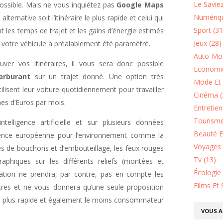
Le Saviez
ssible. Mais ne vous inquiétez pas
Google Maps
Numériqu
ternative soit l’itinéraire le plus rapide et celui qui
Sport (31
 les temps de trajet et les gains d’énergie estimés
Jeux (28)
votre véhicule a préalablement été paramétré.
Auto-Mot
ver vos itinéraires, il vous sera donc possible
Economie
arburant
sur un trajet donné. Une option très
Mode Et 
ilisent leur voiture quotidiennement pour travailler
Cinéma (
nes d’Euros par mois.
Entretie
Tourisme
telligence artificielle et sur plusieurs données
Beauté Et
gence européenne pour l’environnement comme la
Voyages 
es de bouchons et d’embouteillage, les feux rouges
Tv (13)
aphiques sur les différents reliefs (montées et
Écologie
cation ne prendra, par contre, pas en compte les
Films Et 
tres et ne vous donnera qu’une seule proposition
re le plus rapide et également le moins consommateur
VOUS A