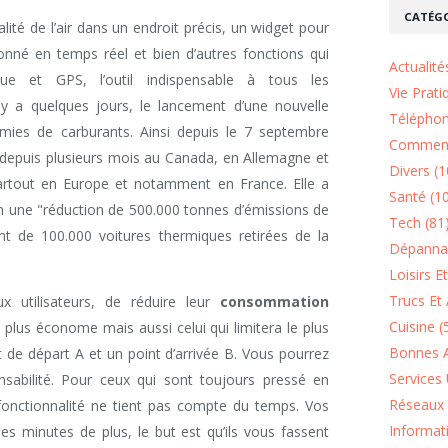
CATÉGO
lité de l’air dans un endroit précis, un widget pour
donné en temps réel et bien d’autres fonctions qui
Actualité
ique et GPS, l’outil indispensable à tous les
Vie Prati
 y a quelques jours, le lancement d’une nouvelle
Téléphon
omies de carburants. Ainsi depuis le 7 septembre
Comment
e depuis plusieurs mois au Canada, en Allemagne et
Divers (1
artout en Europe et notamment en France. Elle a
Santé (1
in une "réduction de 500.000 tonnes d’émissions de
Tech (81
lent de 100.000 voitures thermiques retirées de la
Dépannag
Loisirs E
Trucs Et 
x utilisateurs, de réduire leur
consommation
Cuisine (
e plus économe mais aussi celui qui limitera le plus
Bonnes A
 de départ A et un point d’arrivée B. Vous pourrez
Services 
sabilité. Pour ceux qui sont toujours pressé en
Réseaux 
fonctionnalité ne tient pas compte du temps. Vos
Informat
es minutes de plus, le but est qu’ils vous fassent