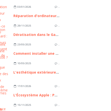
03/01/2026
…
Réparation d'ordinateur express à Nice : est-ce possible ?
29/11/2025
…
Dératisation dans le Gard : ces 3 erreurs qui aggravent l'invasion de rongeurs
23/05/2025
…
Comment installer une tente de toit ?
10/05/2025
…
L'esthétique extérieure des nouveaux modèles de mobil homes
17/01/2026
…
L'Écosystème Apple : Pourquoi reste-t-il le maître incontesté de l'intégration technologique ?
15/11/2025
…