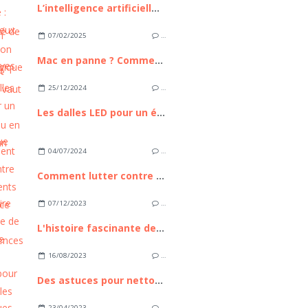
L’intelligence artificielle : bilan, enjeux et perspectives
07/02/2025
…
Mac en panne ? Comment savoir s’il vaut mieux le réparer ou en acheter un neuf ?
25/12/2024
…
Les dalles LED pour un éclairage écologique
04/07/2024
…
Comment lutter contre les accidents routiers, ce fléau aux conséquences lourdes
07/12/2023
…
L'histoire fascinante de la marque BMW
16/08/2023
…
Des astuces pour nettoyer les sièges de votre voiture
23/04/2023
…