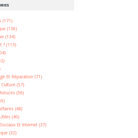
RIES
s (171)
que (136)
ie (134)
 ? (113)
04)
02)
)
e Et Réparation (71)
t Culture (57)
Astuces (56)
50)
ffaires (48)
Utiles (40)
Sociaux Et Internet (37)
ique (32)