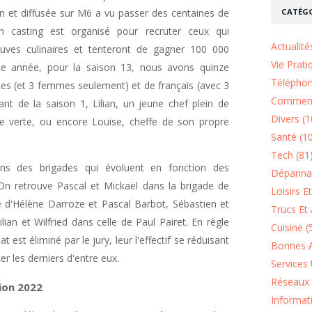
CATÉGO
 et diffusée sur M6 a vu passer des centaines de
un casting est organisé pour recruter ceux qui
Actualité
reuves culinaires et tenteront de gagner 100 000
Vie Prati
tte année, pour la saison 13, nous avons quinze
Téléphon
s (et 3 femmes seulement) et de français (avec 3
Comment
ant de la saison 1, Lilian, un jeune chef plein de
Divers (1
le verte, ou encore Louise, cheffe de son propre
Santé (1
Tech (81
ans des brigades qui évoluent en fonction des
Dépannag
. On retrouve Pascal et Mickaël dans la brigade de
Loisirs E
le d'Hélène Darroze et Pascal Barbot, Sébastien et
Trucs Et 
lian et Wilfried dans celle de Paul Pairet. En règle
Cuisine (
est éliminé par le jury, leur l'effectif se réduisant
Bonnes A
nter les derniers d'entre eux.
Services 
Réseaux 
ion 2022
Informat