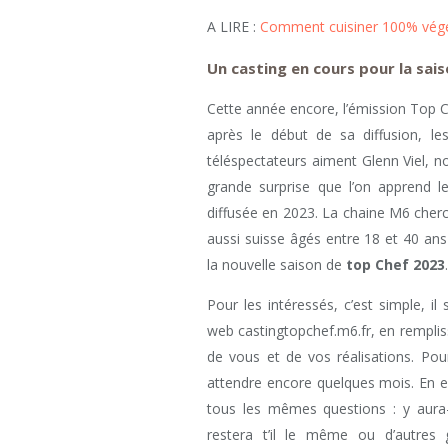
A LIRE :
Comment cuisiner 100% végé
Un casting en cours pour la sai
Cette année encore, l’émission Top C
après le début de sa diffusion, le
téléspectateurs aiment Glenn Viel, n
grande surprise que l’on apprend l
diffusée en 2023. La chaine M6 cher
aussi suisse âgés entre 18 et 40 ans
la nouvelle saison de
top Chef 2023
.
Pour les intéressés, c’est simple, il 
web castingtopchef.m6.fr, en rempli
de vous et de vos réalisations. Pour
attendre encore quelques mois. En ef
tous les mêmes questions : y aura-t
restera t’il le même ou d’autres 