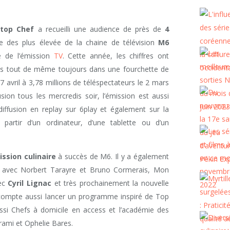
 top Chef
a recueilli une audience de près de
4
ne des plus élevée de la chaine de télévision
M6
re de l’émission
TV
. Cette année, les chiffres ont
ns tout de même toujours dans une fourchette de
7 avril à 3,78 millions de téléspectateurs le 2 mars
usion tous les mercredis soir, l’émission est aussi
iffusion en replay sur 6play et également sur la
partir d’un ordinateur, d’une tablette ou d’un
ssion culinaire
à succès de M6. Il y a également
avec Norbert Tarayre et Bruno Cormerais, Mon
vec
Cyril Lignac
et très prochainement la nouvelle
compte aussi lancer un programme inspiré de Top
si Chefs à domicile en access et l’académie des
rami et Ophelie Bares.