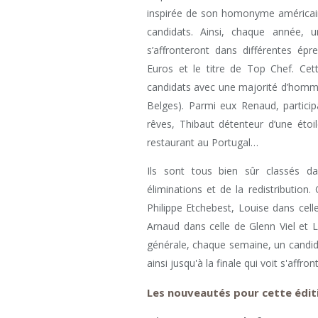
inspirée de son homonyme américain
candidats. Ainsi, chaque année, 
s’affronteront dans différentes ép
Euros et le titre de Top Chef. Ce
candidats avec une majorité d’homme
Belges). Parmi eux Renaud, particip
rêves, Thibaut détenteur d’une étoi
restaurant au Portugal…
Ils sont tous bien sûr classés d
éliminations et de la redistribution
Philippe Etchebest, Louise dans cel
Arnaud dans celle de Glenn Viel et Li
générale, chaque semaine, un candidat 
ainsi jusqu'à la finale qui voit s'affro
Les nouveautés pour cette édit