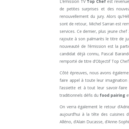
L’émission TV
Top Chef
est revenue
de petites surprises et des nouve
renouvellement du jury. Alors qu’H
sont de retour, Michel Sarran est re
services. Ce dernier, plus jeune chef
rajoute à son palmarès le titre de j
nouveauté de l’émission est la part
candidat déjà connu, Pascal Barando
remporté de titre d’Objectif Top Chef
Côté épreuves, nous avons égalemen
faire appel à toute leur imagination
l’assiette et à tout leur savoir-faire
traditionnels défis du
food pairing
et
On verra également le retour d’Adri
aujourd’hui à la tête des cuisines 
Alléno, d’Alain Ducasse, d’Anne-Soph