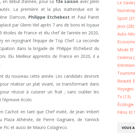
, en début d’année, pour sa
13e saison
avec plein
Le Saviez
autés. La première et la plus inattendue est le
Numériqu
élène Darroze,
Philippe Etchebest
et Paul Pairet
Sport (31
mplacé par Glenn Viel après 7 ans de bons et loyaux
Jeux (28)
 3 étoiles de France et élu chef de l’année en 2020,
Auto-Mot
ury en rejoignant l’équipe de Top Chef. La seconde
Economie
icipation dans la brigade de Philippe Etchebest du
Mode Et 
ni. Elu Meilleur apprentis de France en 2020, il a
Cinéma (
.
Entretie
Tourisme
t du nouveau cette année. Les candidats devront
Beauté Et
 pour réaliser un plat vivant, se transformant dans
Voyages 
 pour réussir à cuisiner un fruit ; sans oublier les
Tv (13)
 l’épreuve écolo.
Écologie
en Cachot en tant que Chef invité, de Jean Imbert
Films Et 
du Plaza Athénée, de Pierre Gagnaire, de Yannick
ie Pic et aussi de Mauro Colagreco.
VOUS A