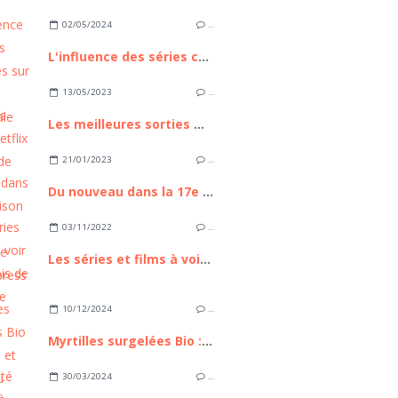
02/05/2024
…
L'influence des séries coréennes sur la culture occidentale
13/05/2023
…
Les meilleures sorties Netflix du mois de juin 2023
21/01/2023
…
Du nouveau dans la 17e saison du jeu d’aventure Pékin Express
03/11/2022
…
Les séries et films à voir en ce mois de novembre 2022
10/12/2024
…
Myrtilles surgelées Bio : Praticité et qualité au service de votre cuisine
30/03/2024
…