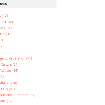
RIES
s (171)
que (136)
ie (134)
 ? (113)
04)
02)
)
e Et Réparation (71)
t Culture (57)
Astuces (56)
50)
ffaires (48)
Utiles (40)
Sociaux Et Internet (37)
ique (32)