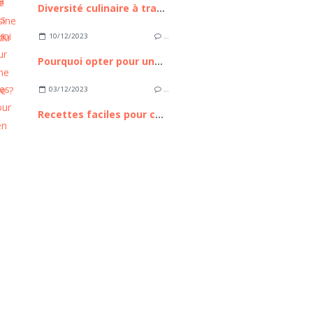
Diversité culinaire à travers les produits du terroir
10/12/2023
…
Pourquoi opter pour une cuisine connectée ?
03/12/2023
…
Recettes faciles pour cuisiner en famille