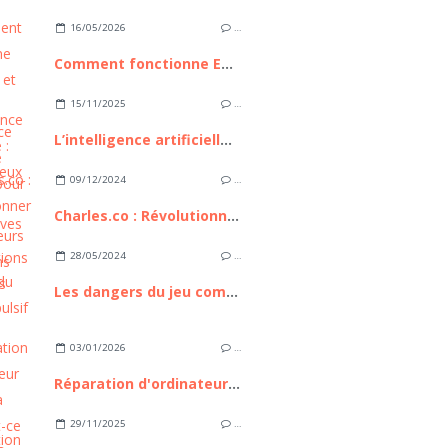
16/05/2026
…
Comment fonctionne Euronext et pourquoi cette place boursière compte pour les investisseurs européens
15/11/2025
…
L’intelligence artificielle : bilan, enjeux et perspectives
09/12/2024
…
Charles.co : Révolutionner les consultations médicales
28/05/2024
…
Les dangers du jeu compulsif en ligne
03/01/2026
…
Réparation d'ordinateur express à Nice : est-ce possible ?
29/11/2025
…