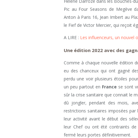
Hélène Darroze dans les Bouches-du
Pic au Four Seasons de Megève dan
Anton à Paris 16, Jean Imbert au Pl
le Fief de Victor Mercier, qui reçoit 
A LIRE :
Les influenceurs, un nouvel o
Une édition 2022 avec des gagn
Comme à chaque nouvelle édition d
eu des chanceux qui ont gagné des
perdu une voir plusieurs étoiles pou
un peu partout en
France
se sont vu
sûr la crise sanitaire que connait le
dû jongler, pendant des mois, ave
restrictions sanitaires imposées par 
leur activité avant le début des sél
leur Chef ou ont été contraints de 
fermé leurs portes définitivement.