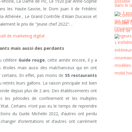
-Rhône, La Dame de Pic, Le 1920 par Anne-Sophie
s les Haute-Savoie, le Dom Juan II de Frédéric
aza Athénée , Le Grand Contrôle d'Alain Ducasse et
également le prix de "Jeune chef 2022"…
util de marketing digital
ants mais aussi des perdants
u célèbre
Guide rouge
, cette année encore, il y a
 étoiles mais aussi des malchanceux qui en ont
r certains. En effet, pas moins de
55 restaurants
 retirés leurs gallons. La raison principale est bien
 monde depuis plus de 2 ans. Des établissements ont
c les périodes de confinement et les multiples
l’état. Certains n’ont pas eu le temps de reprendre
ections du Guide Michelin 2022, d’autres ont perdu
changer d’orientations et d’autres ont carrément