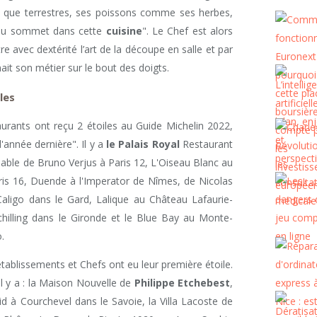
n que terrestres, ses poissons comme ses herbes,
 au sommet dans cette
cuisine
". Le Chef est alors
 avec dextérité l’art de la découpe en salle et par
it son métier sur le bout des doigts.
les
aurants ont reçu 2 étoiles au Guide Michelin 2022,
l'année dernière". Il y a
le Palais Royal
Restaurant
Table de Bruno Verjus à Paris 12, L'Oiseau Blanc au
aris 16, Duende à l'Imperator de Nîmes, de Nicolas
 Caligo dans le Gard, Lalique au Château Lafaurie-
lling dans le Gironde et le Blue Bay au Monte-
.
ablissements et Chefs ont eu leur première étoile.
 il y a : la Maison Nouvelle de
Philippe Etchebest
,
d à Courchevel dans le Savoie, la Villa Lacoste de