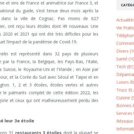
ne et vins de France et animatrice sur France 3, et
CATÉGO
national du guide, s’est tenue deux mois après la
r dans la ville de Cognac. Pas moins de 627
Actualité
nier, ont reçu leurs étoiles dont 49 nouveaux. Une
Vie Prati
 2020 et 2021 qui ont été très difficiles pour les
Téléphon
ouet l’impact de la pandémie de Covid-19.
Comment
Divers (1
helin est représenté dans 32 pays de plusieurs
Santé (1
ar la France, la Belgique, les Pays-Bas, l'Italie,
Tech (81
la Suisse, le Royaume-Uni et l'Irlande ; en Asie par
Dépannag
ur, et la Corée du Sud avec Séoul et Taipei et en
Loisirs E
on. 1, 2 et 3 étoiles, étoiles vertes et autres
Trucs Et 
 le palmarès complet de cette édition 2022, les
Cuisine (
gorie et ceux qui ont malheureusement perdu des
Bonnes A
Services 
é leur 3e étoile
Réseaux 
Informat
tons 31
restaurants 3 étoiles
dont la plupart se