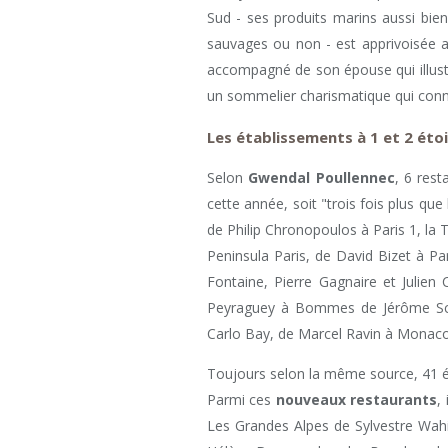
Sud - ses produits marins aussi bie
sauvages ou non - est apprivoisée
accompagné de son épouse qui illustre
un sommelier charismatique qui conna
Les établissements à 1 et 2 étoi
Selon
Gwendal Poullennec
, 6 rest
cette année, soit "trois fois plus que 
de Philip Chronopoulos à Paris 1, la 
Peninsula Paris, de David Bizet à P
Fontaine, Pierre Gagnaire et Julien
Peyraguey à Bommes de Jérôme Schi
Carlo Bay, de Marcel Ravin à Monaco
Toujours selon la même source, 41 ét
Parmi ces
nouveaux restaurants
,
Les Grandes Alpes de Sylvestre Wahi