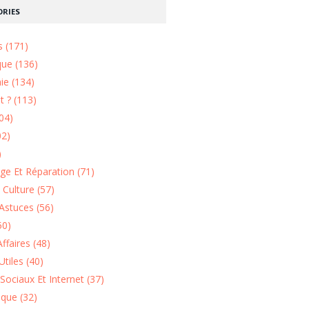
RIES
s (171)
que (136)
ie (134)
 ? (113)
04)
02)
)
e Et Réparation (71)
t Culture (57)
Astuces (56)
50)
ffaires (48)
Utiles (40)
Sociaux Et Internet (37)
ique (32)