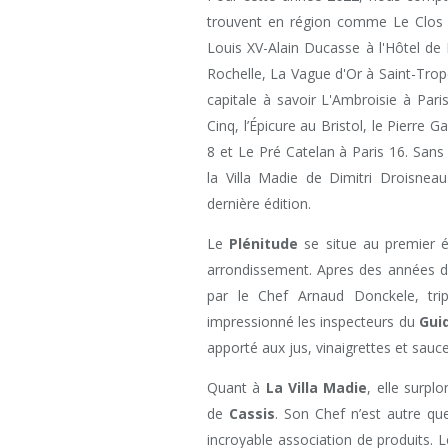
trouvent en région comme Le Clos d
Louis XV-Alain Ducasse à l'Hôtel de
Rochelle, La Vague d'Or à Saint-Trop
capitale à savoir L'Ambroisie à Pari
Cinq, l’Épicure au Bristol, le Pierre 
8 et Le Pré Catelan à Paris 16. Sans 
la Villa Madie de Dimitri Droisneau
dernière édition.
Le
Plénitude
se situe au premier é
arrondissement. Apres des années de
par le Chef Arnaud Donckele, tri
impressionné les inspecteurs du
Gui
apporté aux jus, vinaigrettes et sauce
Quant à
La Villa Madie
, elle surpl
de
Cassis
. Son Chef n’est autre qu
incroyable association de produits.