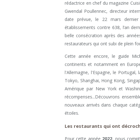
rédactrice en chef du magazine Cuisi
Gwendal Poullennec, directeur inter
date prévue, le 22 mars dernie
établissements contre 638, l’an der
belle consécration après des années
restaurateurs qui ont subi de plein f
Cette année encore, le guide Mic
continents et notamment en Europe p
l'Allemagne, l'Espagne, le Portugal, 
Tokyo, Shanghai, Hong Kong, Singapo
Amérique par New York et Washingt
récompenses...Découvrons ensemble
nouveaux arrivés dans chaque caté
étoiles.
Les restaurants qui ont décroch
Pour cette année
2022
, nous comp