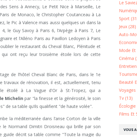
Le Saviez
es Sens à Annecy, Le Petit Nice à Marseille, Le
Numériqu
 Paris de Monaco, le Christopher Coutanceau à La
Sport (31
ez, le Pic à Valence mais aussi quelques un dans la
Jeux (28)
s 4, le Guy Savoy à Paris 6, l’Arpège à Paris 7, Le
Auto-Mot
Gagnaire et l’Alléno Paris au Pavillon Ledoyen à Paris
Economie
oublier le restaurant du Cheval Blanc, Plénitude et
Mode Et 
 qui ont reçu leur troisième étoile lors de cette
Cinéma (
Entretie
Tourisme
tage de l’hôtel Cheval Blanc de Paris, dans le 1e
Beauté Et
 travaux de rénovation, il est, actuellement, tenu
Voyages 
ple étoilé à La Vague d'Or à St-Tropez, qui a
Tv (13)
de Michelin
par "la finesse et la générosité, le soin
Écologie
s" de sa table qu’ils qualifient "de haute volée".
Films Et 
ombe la méditerranée dans l’anse Corton de la ville
e le Normand Dimitri Droisneau qui brille par son
VOUS A
 Le guide décrit sa table comme "Toute la magie du