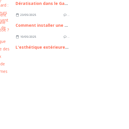
Dératisation dans le Gard : ces 3 erreurs qui aggravent l'invasion de rongeurs
23/05/2025
…
Comment installer une tente de toit ?
10/05/2025
…
L'esthétique extérieure des nouveaux modèles de mobil homes