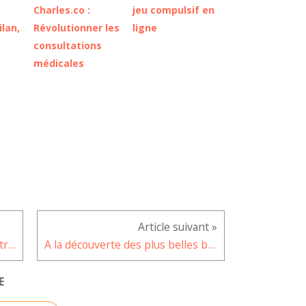
e
Charles.co :
jeu compulsif en
ilan,
Révolutionner les
ligne
consultations
médicales
Tout savoir sur la cigarette électronique jetable
A la découverte des plus belles bibliothèques du monde
E