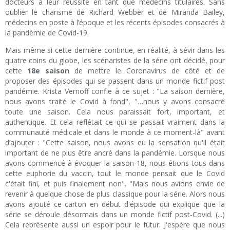
docteurs à leur réussite en tant que médecins titulaires. Sans
oublier le charisme de Richard Webber et de Miranda Bailey,
médecins en poste à l’époque et les récents épisodes consacrés à
la pandémie de Covid-19.
Mais même si cette dernière continue, en réalité, à sévir dans les
quatre coins du globe, les scénaristes de la série ont décidé, pour
cette
18e saison
de mettre le Coronavirus de côté et de
proposer des épisodes qui se passent dans un monde fictif post
pandémie. Krista Vernoff confie à ce sujet : "La saison dernière,
nous avons traité le Covid à fond", "…nous y avons consacré
toute une saison. Cela nous paraissait fort, important, et
authentique. Et cela reflétait ce qui se passait vraiment dans la
communauté médicale et dans le monde à ce moment-là" avant
d’ajouter : "Cette saison, nous avons eu la sensation qu'il était
important de ne plus être ancré dans la pandémie. Lorsque nous
avons commencé à évoquer la saison 18, nous étions tous dans
cette euphorie du vaccin, tout le monde pensait que le Covid
c'était fini, et puis finalement non". "Mais nous avions envie de
revenir à quelque chose de plus classique pour la série. Alors nous
avons ajouté ce carton en début d'épisode qui explique que la
série se déroule désormais dans un monde fictif post-Covid. (...)
Cela représente aussi un espoir pour le futur. J'espère que nous