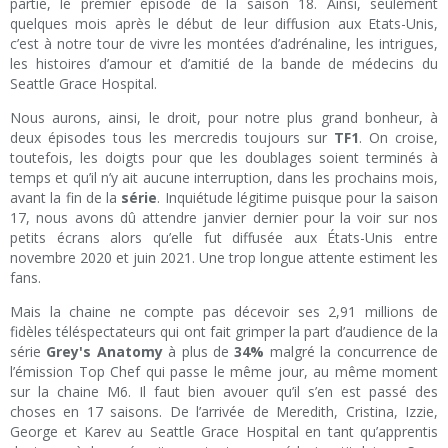
partie, le premier épisode de la saison 18. Ainsi, seulement
quelques mois après le début de leur diffusion aux Etats-Unis,
c’est à notre tour de vivre les montées d’adrénaline, les intrigues,
les histoires d’amour et d’amitié de la bande de médecins du
Seattle Grace Hospital.
Nous aurons, ainsi, le droit, pour notre plus grand bonheur, à
deux épisodes tous les mercredis toujours sur
TF1
. On croise,
toutefois, les doigts pour que les doublages soient terminés à
temps et qu’il n’y ait aucune interruption, dans les prochains mois,
avant la fin de la
série
. Inquiétude légitime puisque pour la saison
17, nous avons dû attendre janvier dernier pour la voir sur nos
petits écrans alors qu’elle fut diffusée aux États-Unis entre
novembre 2020 et juin 2021. Une trop longue attente estiment les
fans.
Mais la chaine ne compte pas décevoir ses 2,91 millions de
fidèles téléspectateurs qui ont fait grimper la part d’audience de la
série
Grey's Anatomy
à plus de
34%
malgré la concurrence de
l’émission Top Chef qui passe le même jour, au même moment
sur la chaine M6. Il faut bien avouer qu’il s’en est passé des
choses en 17 saisons. De l’arrivée de Meredith, Cristina, Izzie,
George et Karev au Seattle Grace Hospital en tant qu’apprentis