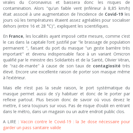
virales du Coronavirus et baissera donc les risques de
contamination. Alors "qu'un faible vent (inférieur à 8,85 km/h)
était associé à une augmentation de l'incidence de
Covid-19
les
jours où les températures étaient assez agréables pour socialiser
dehors (entre 16 et 28 °C)", expliquent les scientifiques.
En
France
, les localités ayant imposé cette mesure, comme c’est
le cas dans la capitale l’ont justifié par "le brassage de population
permanent ", faisant du port du masque "un geste barrière très
important" et devenu indispensable face à un variant Omicron
qualifié par le ministre des Solidarités et de la Santé, Olivier Véran,
de "raz-de-marée" à cause de son taux de
contagiosité
très
élevé. Encore une excellente raison de porter son masque même
à l’extérieur.
Mais elle n’est pas la seule raison, le port systématique du
masque permet aussi de s’y habituer et donc de le porter par
reflexe partout. Plus besoin donc de savoir où vous devez le
mettre, il sera toujours sur vous. Pas de risque d’oubli en entrant
dans le métro, dans un magasin ou un autre endroit public clos.
A LIRE :
Vaccin contre le Covid-19 : la 3e dose nécessaire pour
garder un pass sanitaire valide