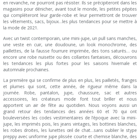
en revanche, ne pourront pas résister. Ils se précipiteront dans les
magasins pour dénicher, avant tout le monde, les petites pépites
qui compléteront leur garde-robe et leur permettront de trouver
les vêtements, sacs, bijoux…les plus tendances pour se mettre à
la mode de 2021.
Avec un twist contemporain, une mini-jupe, un pull sans manches,
une veste en cuir, une doudoune, un look monochrome, des
paillettes, de la fausse fourrure imprimée, des tons saturés… ou
encore une robe nuisette ou des collantes fantaisies, découvrons
les tendances les plus fortes pour les saisons hivernale et
automnale prochaines.
La première qui se confirme de plus en plus, les pailletés, franges
et plumes qui sont, cette année, de rigueur même dans la
journée. Robe, pantalon, jupe, chaussure, sac et autres
accessoires, les créateurs mode font tout briller et nous
apportent un air de fête au quotidien. Nous voyons aussi un
grand retour des tendances des années 60 et 70 qui ont
bouleversées les codes vestimentaires de l’époque avec la mini-
jupe, les imprimés pois, les jeans vintages, les bottines blanches,
les robes droites, les lunettes œil de chat…sans oublier le stype
preppy avec uniforme jupe plissée courte et chemise blanche, des