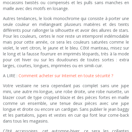
mocassins twistés ou compensés et les pulls sans manches en
maille avec des motifs en losange.
Autres tendances, le look monochrome qui consiste à porter une
seule couleur en mélangeant plusieurs matières et des teints
différents pour rallonger la silhouette et avoir des allures de stars.
Pour les couleurs, certes le noir reste un intemporel indémodable
mais pour cette année, ce sera les couleurs saturées comme le
violet, le vert citron, le jaune et le bleu. Côté manteau, misez sur
le long et la fausse fourrure en imprimés léopards, très à la mode
pour cet hiver ou sur les doudounes de toutes sortes : extra
larges, courtes, longues, imprimées ou en simili-cuir.
A LIRE :
Comment acheter sur Internet en toute sécurité ?
Votre vestiaire ne sera cependant pas complet sans une jupe
mini, une autre mi-longue, une robe droite, une robe nuisette, un
blazer court de type cropped blaze et des pièces fortes en maille
comme un ensemble, une tenue deux pièces avec une jupe
longue et droite ou encore un cardigan. Sans publier le jean baggy
et les pantalons, jupes et vestes en cuir qui font leur come-back
dans tous les magasins.
Côté accessoires, cet automne-hiver, ce sera les collantes