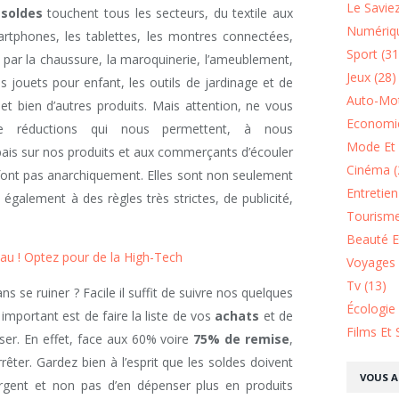
Le Saviez
 soldes
touchent tous les secteurs, du textile aux
Numériqu
phones, les tablettes, les montres connectées,
Sport (31
par la chaussure, la maroquinerie, l’ameublement,
Jeux (28)
es jouets pour enfant, les outils de jardinage et de
Auto-Mot
 et bien d’autres produits. Mais attention, ne vous
Economie
e réductions qui nous permettent, à nous
Mode Et 
ais sur nos produits et aux commerçants d’écouler
Cinéma (
 font pas anarchiquement. Elles sont non seulement
Entretie
également à des règles très strictes, de publicité,
Tourisme
Beauté Et
au ! Optez pour de la High-Tech
Voyages 
Tv (13)
 se ruiner ? Facile il suffit de suivre nos quelques
Écologie
 important est de faire la liste de vos
achats
et de
Films Et 
ser. En effet, face aux 60% voire
75% de remise
,
êter. Gardez bien à l’esprit que les soldes doivent
VOUS A
rgent et non pas d’en dépenser plus en produits