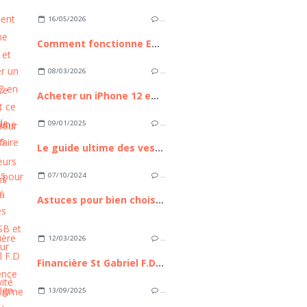
16/05/2026
…
Comment fonctionne Euronext et pourquoi cette place boursière compte pour les investisseurs européens
08/03/2026
…
Acheter un iPhone 12 en 2026 : est ce toujours une bonne affaire ?
09/01/2025
…
Le guide ultime des vestes et blousons pour femmes à porter au quotidien
07/10/2024
…
Astuces pour bien choisir ses câbles USB et HDMI pour une connectivité optimale
12/03/2026
…
Financière St Gabriel F.D : L’Excellence du capitalisme familial à la française, entre héritage séculaire et ingénierie patrimoniale de pointe
13/09/2025
…