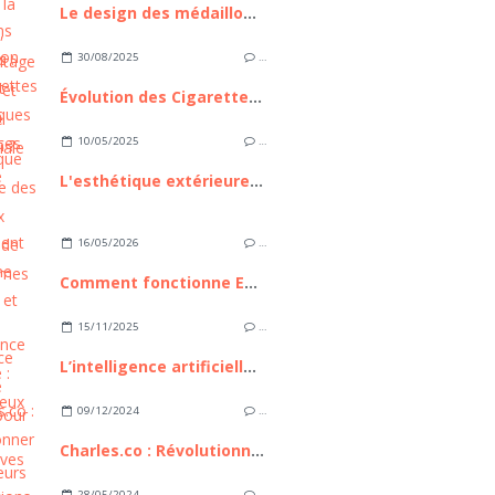
Le design des médaillons funéraires : comment créer son médaillon ?
30/08/2025
…
Évolution des Cigarettes Électroniques : Tendances et Avenir
10/05/2025
…
L'esthétique extérieure des nouveaux modèles de mobil homes
16/05/2026
…
Comment fonctionne Euronext et pourquoi cette place boursière compte pour les investisseurs européens
15/11/2025
…
L’intelligence artificielle : bilan, enjeux et perspectives
09/12/2024
…
Charles.co : Révolutionner les consultations médicales
28/05/2024
…