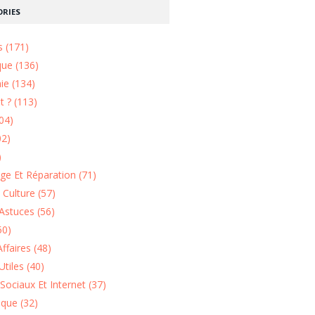
RIES
s (171)
que (136)
ie (134)
 ? (113)
04)
02)
)
e Et Réparation (71)
t Culture (57)
Astuces (56)
50)
ffaires (48)
Utiles (40)
Sociaux Et Internet (37)
ique (32)