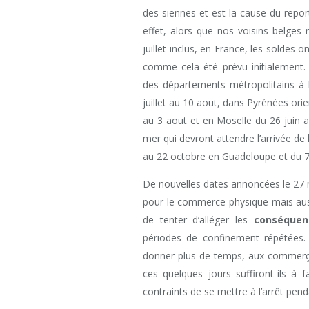
des siennes et est la cause du report 
effet, alors que nos voisins belges
juillet inclus, en France, les soldes 
comme cela été prévu initialement. E
des départements métropolitains à l
juillet au 10 aout, dans Pyrénées orie
au 3 aout et en Moselle du 26 juin au
mer qui devront attendre l’arrivée d
au 22 octobre en Guadeloupe et du 7
De nouvelles dates annoncées le 27 m
pour le commerce physique mais auss
de tenter d’alléger les
conséquen
périodes de confinement répétées. E
donner plus de temps, aux commerça
ces quelques jours suffiront-ils à 
contraints de se mettre à l’arrêt pend