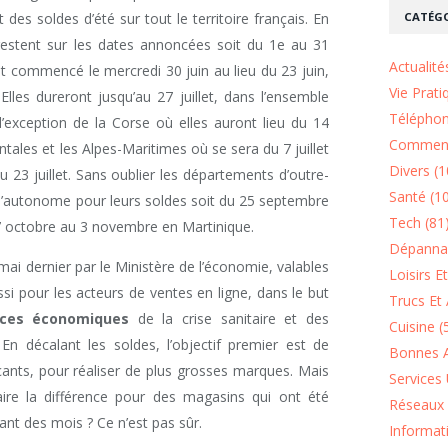
CATÉGO
des soldes d’été sur tout le territoire français. En
 restent sur les dates annoncées soit du 1e au 31
Actualité
ont commencé le mercredi 30 juin au lieu du 23 juin,
Vie Prati
lles dureront jusqu’au 27 juillet, dans l’ensemble
Téléphon
’exception de la Corse où elles auront lieu du 14
Comment
ntales et les Alpes-Maritimes où se sera du 7 juillet
Divers (1
 23 juillet. Sans oublier les départements d’outre-
Santé (1
e l’autonome pour leurs soldes soit du 25 septembre
Tech (81
 octobre au 3 novembre en Martinique.
Dépannag
ai dernier par le Ministère de l’économie, valables
Loisirs E
i pour les acteurs de ventes en ligne, dans le but
Trucs Et 
ces économiques
de la crise sanitaire et des
Cuisine (
n décalant les soldes, l’objectif premier est de
Bonnes A
nts, pour réaliser de plus grosses marques. Mais
Services 
faire la différence pour des magasins qui ont été
Réseaux 
ant des mois ? Ce n’est pas sûr.
Informat