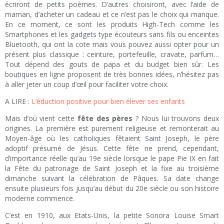
écriront de petits poèmes. D’autres choisiront, avec l’aide de
maman, d’acheter un cadeau et ce n’est pas le choix qui manque.
En ce moment, ce sont les produits High-Tech comme les
Smartphones et les gadgets type écouteurs sans fils ou enceintes
Bluetooth, qui ont la cote mais vous pouvez aussi opter pour un
présent plus classique : ceinture, portefeuille, cravate, parfum…
Tout dépend des gouts de papa et du budget bien sûr. Les
boutiques en ligne proposent de très bonnes idées, n’hésitez pas
à aller jeter un coup d’œil pour faciliter votre choix.
A LIRE :
L’éduction positive pour bien élever ses enfants
Mais d’où vient cette
fête des pères
? Nous lui trouvons deux
origines. La première est purement religieuse et remonterait au
Moyen-âge où les catholiques fêtaient Saint Joseph, le père
adoptif présumé de Jésus. Cette fête ne prend, cependant,
d’importance réelle qu’au 19e siècle lorsque le pape Pie IX en fait
la Fête du patronage de Saint Joseph et la fixe au troisième
dimanche suivant la célébration de Pâques. Sa date change
ensuite plusieurs fois jusqu’au début du 20e siècle ou son histoire
moderne commence.
C’est en 1910, aux Etats-Unis, la petite Sonora Louise Smart