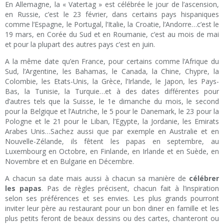
En Allemagne, la « Vatertag » est célébrée le jour de l’ascension,
en Russie, c’est le 23 février, dans certains pays hispaniques
comme l’Espagne, le Portugal, l’Italie, la Croatie, l’Andorre…c’est le
19 mars, en Corée du Sud et en Roumanie, c’est au mois de mai
et pour la plupart des autres pays c’est en juin.
A la même date qu’en France, pour certains comme l’Afrique du
Sud, l’Argentine, les Bahamas, le Canada, la Chine, Chypre, la
Colombie, les Etats-Unis, la Grèce, l’Irlande, le Japon, les Pays-
Bas, la Tunisie, la Turquie…et à des dates différentes pour
d’autres tels que la Suisse, le 1e dimanche du mois, le second
pour la Belgique et l’Autriche, le 5 pour le Danemark, le 23 pour la
Pologne et le 21 pour le Liban, l’Egypte, la Jordanie, les Emirats
Arabes Unis…Sachez aussi que par exemple en Australie et en
Nouvelle-Zélande, ils fêtent les papas en septembre, au
Luxembourg en Octobre, en Finlande, en Irlande et en Suède, en
Novembre et en Bulgarie en Décembre.
A chacun sa date mais aussi à chacun sa manière de
célébrer
les papas
. Pas de règles précisent, chacun fait à l’inspiration
selon ses préférences et ses envies. Les plus grands pourront
inviter leur père au restaurant pour un bon diner en famille et les
plus petits feront de beaux dessins ou des cartes, chanteront ou