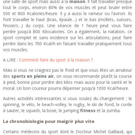
une salle de sport mais aussi à la
maison
. Il fait travailler presque
tout le corps, environ 80% de vos muscles et peut bruler entre
500 et 800 Kcalories/heure. Il y a aussi le rameur ou l’aviron. Ils
font travailler le haut (bras, épaule…) et le bas (mollets, suisses,
fessiers…) du corps. Une séance de 1 heure peut vous faire
perdre jusqu’à 800 Kilocalories. On a également, la natation, ce
sport complet et sans incidence sur les articulations, peut faire
perdre dans les 700 Kcal/h en faisant travailler pratiquement tous
vos muscles.
A LIRE :
Comment faire du sport à la maison ?
Mais si vous ne craignez pas le froid et que vous êtes un amateur
des
sports en pleins air
, on vous recommande plutôt la course
à pied, bonne pour perdre des kilos mais aussi pour la santé et le
moral. Un bon coureur pourra dépenser jusqu’à 1000 Kcal/heure.
Autres activités intéressantes si vous voulez du changement : le
spinning, le vélo, le beach-volley, le rugby, le ski de fond, la corde
à sauter, le squash, la boxe, le jumping
fitness
et la zumba.
La chronobiologie pour maigrir plus vite
Certains médecins du sport dont le Docteur Michel Gaillaud, qui