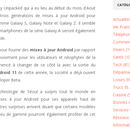
CATÉGO
 Unpacked qui a eu lieu au début du mois d'Aout
trois générations de mises à jour Android pour
Actualité
amme Galaxy S, Galaxy Note et Galaxy Z. Il semble
Vie Prati
Smartphones de la série Galaxy A seront également
Téléphon
le.
Comment
Divers (1
 pour fournir des
mises à jour Android
par rapport
Santé (1
eusement pour les utilisateurs et néophytes de la
Tech (81
encé à changer de ce côté la avec la sortie du
Dépannag
droid 11
de cette année, la société a déjà ouvert
Loisirs E
oper Beta.
Trucs Et 
echnologie de Séoul a surpris tout le monde en
Cuisine (
ises à jour Android pour ses appareils haut de
Bonnes A
res surprises arrivent disant que certains modèles
Services 
ieu de gamme pourront également profiter de cet
Réseaux 
Informat