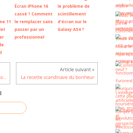
Écran iPhone 16
le problème de
cassé ? Comment
scintillement
one 11
le remplacer sans
d'écran sur le
let
passer par un
Galaxy A54 ?
er
professionnel
de
l
Les bienfaits des animaux sur nos enfants
La recette scandinave du bonheur
E