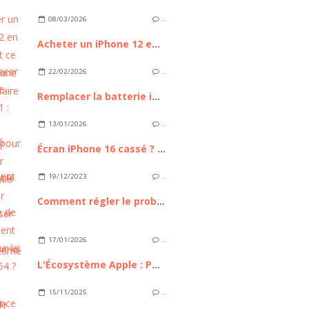
08/03/2026
…
Acheter un iPhone 12 en 2026 : est ce toujours une bonne affaire ?
22/02/2026
…
Remplacer la batterie iPhone 11 : Guide Complet pour Retrouver l'autonomie de votre appareil
13/01/2026
…
Écran iPhone 16 cassé ? Comment le remplacer sans passer par un professionnel
19/12/2023
…
Comment régler le problème de scintillement d'écran sur le Galaxy A54 ?
17/01/2026
…
L'Écosystème Apple : Pourquoi reste-t-il le maître incontesté de l'intégration technologique ?
15/11/2025
…