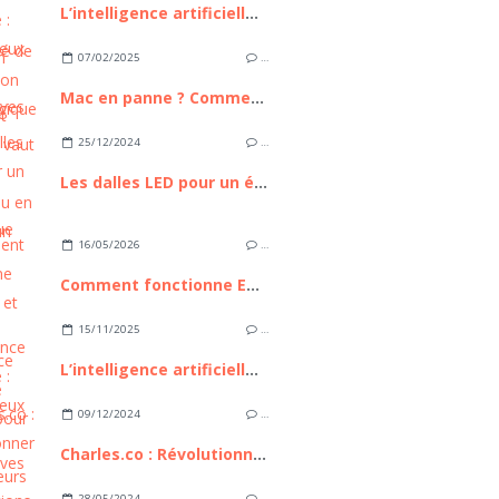
L’intelligence artificielle : bilan, enjeux et perspectives
07/02/2025
…
Mac en panne ? Comment savoir s’il vaut mieux le réparer ou en acheter un neuf ?
25/12/2024
…
Les dalles LED pour un éclairage écologique
16/05/2026
…
Comment fonctionne Euronext et pourquoi cette place boursière compte pour les investisseurs européens
15/11/2025
…
L’intelligence artificielle : bilan, enjeux et perspectives
09/12/2024
…
Charles.co : Révolutionner les consultations médicales
28/05/2024
…