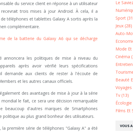
Le Saviez
nsable du service client en réponse à un utilisateur
Numériqu
recevrait trois mises à jour Android. À cela, il a
Sport (31
e téléphones et tablettes Galaxy A sortis après la
Jeux (28)
xamen complémentaire.
Auto-Mot
me de la batterie du Galaxy A6 qui se décharge
Economie
Mode Et 
Cinéma (
té annoncera les politiques de mise à niveau du
Entretie
pareils après avoir vérifié leurs spécifications
Tourisme
, il demande aux clients de rester à l'écoute de
Beauté Et
embers et les autres canaux officiels.
Voyages 
galement des avantages de mise à jour à la série
Tv (13)
r mondial le fait, ce sera une décision remarquable
Écologie
 que beaucoup d'autres marques de Smartphones
Films Et 
olitique au plus grand bonheur des utilisateurs.
VOUS A
n, la première série de téléphones "Galaxy A" a été