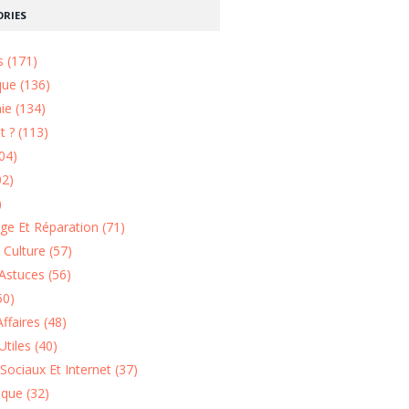
RIES
s (171)
que (136)
ie (134)
 ? (113)
04)
02)
)
e Et Réparation (71)
t Culture (57)
Astuces (56)
50)
ffaires (48)
Utiles (40)
Sociaux Et Internet (37)
ique (32)