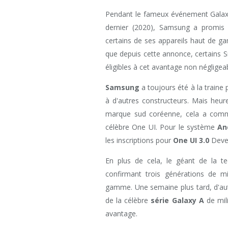
Pendant le fameux événement Galaxy
dernier (2020), Samsung a promis 
certains de ses appareils haut de g
que depuis cette annonce, certains 
éligibles à cet avantage non négligeab
Samsung
a toujours été à la traine
à d'autres constructeurs. Mais heur
marque sud coréenne, cela a comm
célèbre One UI. Pour le système
An
les inscriptions pour
One UI 3.0
Devel
En plus de cela, le géant de la t
confirmant trois générations de m
gamme. Une semaine plus tard, d'aut
de la célèbre
série Galaxy A
de mil
avantage.