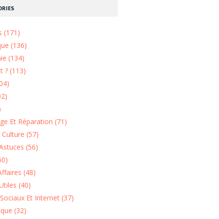
RIES
s (171)
que (136)
ie (134)
 ? (113)
04)
02)
)
e Et Réparation (71)
t Culture (57)
Astuces (56)
50)
ffaires (48)
Utiles (40)
Sociaux Et Internet (37)
ique (32)