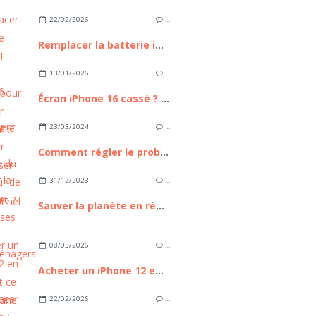
22/02/2026
…
Remplacer la batterie iPhone 11 : Guide Complet pour Retrouver l'autonomie de votre appareil
13/01/2026
…
Écran iPhone 16 cassé ? Comment le remplacer sans passer par un professionnel
23/03/2024
…
Comment régler le problème du ventilateur de PC bruyant ?
31/12/2023
…
Sauver la planète en réparant ses appareils électroménagers
08/03/2026
…
Acheter un iPhone 12 en 2026 : est ce toujours une bonne affaire ?
22/02/2026
…