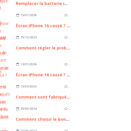
Remplacer la batterie iPhone 11 : Guide Complet pour Retrouver l'autonomie de votre appareil
13/01/2026
…
Écran iPhone 16 cassé ? Comment le remplacer sans passer par un professionnel
19/12/2023
…
Comment régler le problème de scintillement d'écran sur le Galaxy A54 ?
13/01/2026
…
Écran iPhone 16 cassé ? Comment le remplacer sans passer par un professionnel
13/03/2025
…
Comment sont fabriqués les pétillants bio à base de pommes ?
29/05/2024
…
Comment choisir le bon filet de camouflage ?
23/05/2024
…