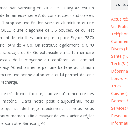
CATÉGO
ncé par Samsung en 2018, le Galaxy A6 est un
i de la fameuse série A du constructeur sud coréen.
Actualité
u'il propose une finition verre et aluminium et une
Vie Prati
 OLED d'une diagonale de 5.6 pouces, ce qui est
Téléphon
ment de prix. Il est animé par la puce Exynos 7870
Comment
ire RAM de 4 Go. On retrouve également le GPU
Divers (1
e stockage de 64 Go extensible via carte mémoire
Santé (1
dessus de la moyenne qui confèrent au terminal
Tech (81
 Galaxy A6 est alimenté par une batterie au Lithium
Dépannag
procure une bonne autonomie et lui permet de tenir
Loisirs E
 recharge.
Trucs Et 
Cuisine (
e très bonne facture, il arrive qu'il rencontre des
Bonnes A
matériel. Dans notre post d'aujourd'hui, nous
Services 
rie qui se décharge rapidement et nous vous
Réseaux 
ontournement afin d'essayer de vous aider à régler
Informat
rie sur votre Samsung A6.