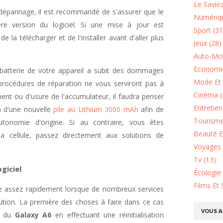
Le Saviez
dépannage, il est recommandé de s'assurer que le
Numériqu
re version du logiciel. Si une mise à jour est
Sport (31
de la télécharger et de l'installer avant d'aller plus
Jeux (28)
Auto-Mot
Economie
a batterie de votre appareil a subit des dommages
Mode Et 
procédures de réparation ne vous serviront pas à
Cinéma (
t ou d'usure de l'accumulateur, il faudra penser
Entretie
on d'une nouvelle
pile au Lithium 3000 mAh
afin de
Tourisme
utonomie d'origine. Si au contraire, vous êtes
Beauté Et
a cellule, passez directement aux solutions de
Voyages 
Tv (13)
ogiciel
Écologie
Films Et 
ge assez rapidement lorsque de nombreux services
cution. La première des choses à faire dans ce cas
VOUS A
el du
Galaxy A6
en effectuant une réinitialisation