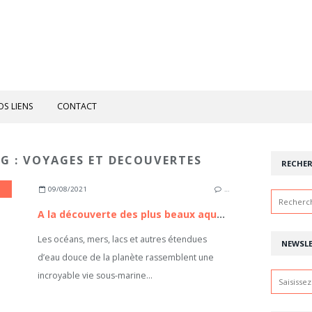
OS LIENS
CONTACT
AG : VOYAGES ET DECOUVERTES
RECHE
09/08/2021
…
A la découverte des plus beaux aquariums du monde
Les océans, mers, lacs et autres étendues
NEWSL
d’eau douce de la planète rassemblent une
incroyable vie sous-marine...