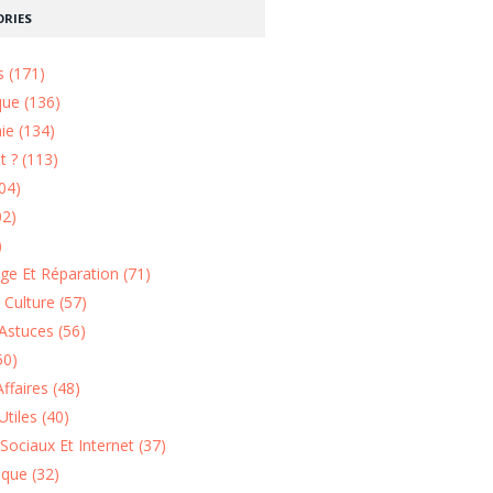
RIES
s (171)
que (136)
ie (134)
 ? (113)
04)
02)
)
e Et Réparation (71)
t Culture (57)
Astuces (56)
50)
ffaires (48)
Utiles (40)
Sociaux Et Internet (37)
ique (32)