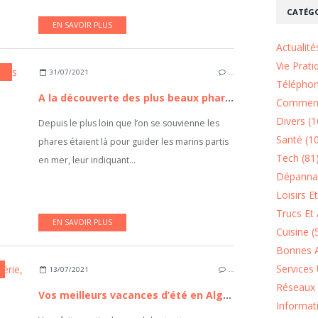
CATÉGO
EN SAVOIR PLUS
Actualité
Vie Prati
31/07/2021
…
Téléphon
A la découverte des plus beaux phares du monde
Comment
Divers (1
Depuis le plus loin que l’on se souvienne les
Santé (1
phares étaient là pour guider les marins partis
Tech (81
en mer, leur indiquant...
Dépannag
Loisirs E
Trucs Et 
EN SAVOIR PLUS
Cuisine (
Bonnes A
Services 
13/07/2021
…
Réseaux 
Vos meilleurs vacances d’été en Algérie, zoom sur la ville de Jijel
Informat