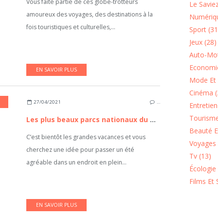
Vous faite partie de ces globe-trotteurs
Le Saviez
amoureux des voyages, des destinations à la
Numériqu
fois touristiques et culturelles,...
Sport (31
Jeux (28)
Auto-Mot
Economie
EN SAVOIR PLUS
Mode Et 
Cinéma (
27/04/2021
…
Entretie
Tourisme
Les plus beaux parcs nationaux du monde
Beauté Et
C’est bientôt les grandes vacances et vous
Voyages 
cherchez une idée pour passer un été
Tv (13)
agréable dans un endroit en plein...
Écologie
Films Et 
EN SAVOIR PLUS