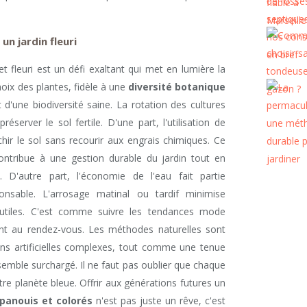
n jardin fleuri
t fleuri est un défi exaltant qui met en lumière la
hoix des plantes, fidèle à une
diversité botanique
d'une biodiversité saine. La rotation des cultures
erver le sol fertile. D'une part, l'utilisation de
hir le sol sans recourir aux engrais chimiques. Ce
ontribue à une gestion durable du jardin tout en
e. D'autre part, l'économie de l'eau fait partie
ponsable. L'arrosage matinal ou tardif minimise
inutiles. C'est comme suivre les tendances mode
t au rendez-vous. Les méthodes naturelles sont
ons artificielles complexes, tout comme une tenue
semble surchargé. Il ne faut pas oublier que chaque
re planète bleue. Offrir aux générations futures un
épanouis et colorés
n'est pas juste un rêve, c'est