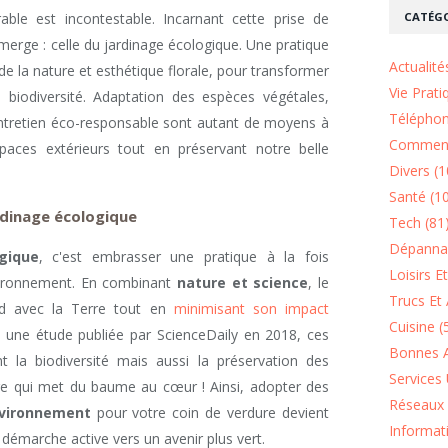
CATÉGO
ble est incontestable. Incarnant cette prise de
erge : celle du jardinage écologique. Une pratique
Actualité
 la nature et esthétique florale, pour transformer
Vie Prati
 biodiversité. Adaptation des espèces végétales,
Téléphon
ntretien éco-responsable sont autant de moyens à
Comment
paces extérieurs tout en préservant notre belle
Divers (1
Santé (1
rdinage écologique
Tech (81
Dépannag
gique
, c'est embrasser une pratique à la fois
Loisirs E
vironnement. En combinant
nature et science
, le
Trucs Et 
ond avec la Terre tout en
minimisant son impact
Cuisine (
n une étude publiée par ScienceDaily en 2018, ces
Bonnes A
 la biodiversité mais aussi la préservation des
Services 
e qui met du baume au cœur ! Ainsi, adopter des
Réseaux 
nvironnement
pour votre coin de verdure devient
Informat
ne démarche active vers un avenir plus vert.