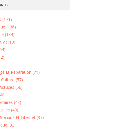
RIES
s (171)
que (136)
ie (134)
 ? (113)
04)
02)
)
e Et Réparation (71)
t Culture (57)
Astuces (56)
50)
ffaires (48)
Utiles (40)
Sociaux Et Internet (37)
ique (32)