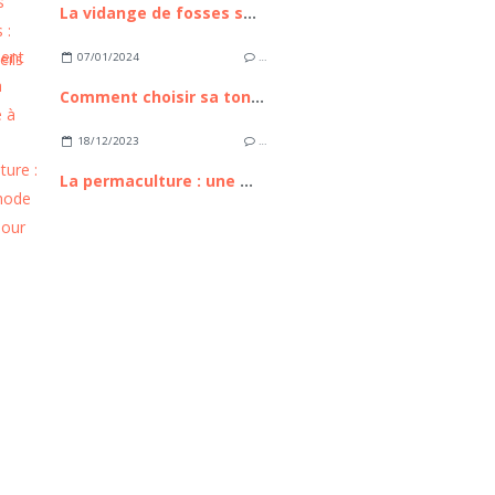
La vidange de fosses septiques : nos conseils en bref
07/01/2024
…
Comment choisir sa tondeuse à gazon ?
18/12/2023
…
La permaculture : une méthode durable pour jardiner