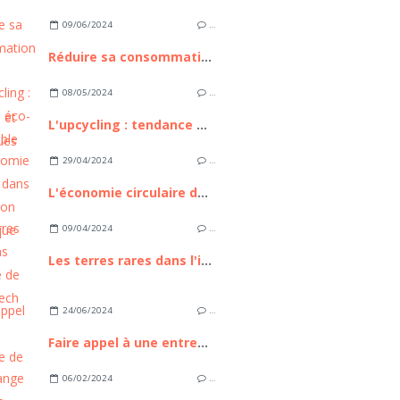
09/06/2024
…
Réduire sa consommation d'eau : astuces pratiques et écologiques
08/05/2024
…
L'upcycling : tendance éco-responsable et mode durable
29/04/2024
…
L'économie circulaire dans la transition énergétique
09/04/2024
…
Les terres rares dans l'industrie de la High Tech
24/06/2024
…
Faire appel à une entreprise de débarras fiable à Marseille
06/02/2024
…