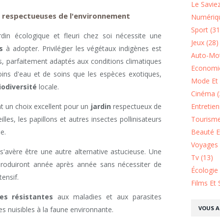
Le Saviez
t respectueuses de l'environnement
Numériqu
Sport (31
rdin écologique et fleuri chez soi nécessite une
Jeux (28)
s
à adopter. Privilégier les végétaux indigènes est
Auto-Mot
s, parfaitement adaptés aux conditions climatiques
Economie
ins d'eau et de soins que les espèces exotiques,
Mode Et 
iodiversité
locale.
Cinéma (
Entretie
t un choix excellent pour un
jardin
respectueux de
Tourisme
illes, les papillons et autres insectes pollinisateurs
Beauté Et
e.
Voyages 
'avère être une autre alternative astucieuse. Une
Tv (13)
ls produiront année après année sans nécessiter de
Écologie
tensif.
Films Et 
es résistantes
aux maladies et aux parasites
VOUS A
es nuisibles à la faune environnante.