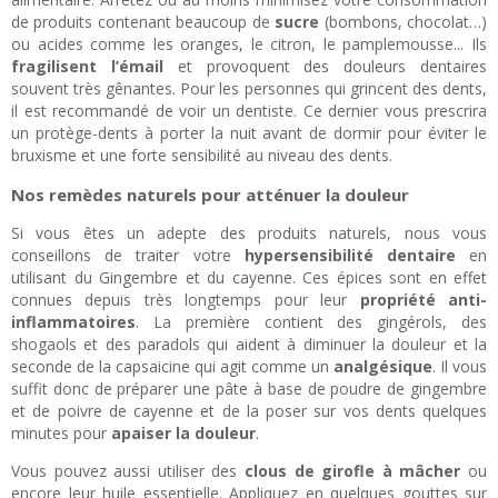
de produits contenant beaucoup de
sucre
(bombons, chocolat…)
ou acides comme les oranges, le citron, le pamplemousse... Ils
fragilisent l’émail
et provoquent des douleurs dentaires
souvent très gênantes. Pour les personnes qui grincent des dents,
il est recommandé de voir un dentiste. Ce dernier vous prescrira
un protège-dents à porter la nuit avant de dormir pour éviter le
bruxisme et une forte sensibilité au niveau des dents.
Nos remèdes naturels pour atténuer la douleur
Si vous êtes un adepte des produits naturels, nous vous
conseillons de traiter votre
hypersensibilité dentaire
en
utilisant du Gingembre et du cayenne. Ces épices sont en effet
connues depuis très longtemps pour leur
propriété anti-
inflammatoires
. La première contient des gingérols, des
shogaols et des paradols qui aident à diminuer la douleur et la
seconde de la capsaicine qui agit comme un
analgésique
. Il vous
suffit donc de préparer une pâte à base de poudre de gingembre
et de poivre de cayenne et de la poser sur vos dents quelques
minutes pour
apaiser la douleur
.
Vous pouvez aussi utiliser des
clous de girofle à mâcher
ou
encore leur huile essentielle. Appliquez en quelques gouttes sur