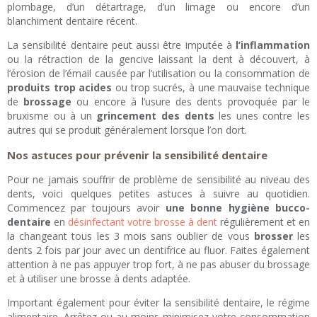
plombage, d’un détartrage, d’un limage ou encore d’un
blanchiment dentaire récent.
La sensibilité dentaire peut aussi être imputée à
l’inflammation
ou la rétraction de la gencive laissant la dent à découvert, à
l’érosion de l’émail causée par l’utilisation ou la consommation de
produits trop acides
ou trop sucrés, à une mauvaise technique
de
brossage
ou encore à l’usure des dents provoquée par le
bruxisme ou à un
grincement des dents
les unes contre les
autres qui se produit généralement lorsque l’on dort.
Nos astuces pour prévenir la sensibilité dentaire
Pour ne jamais souffrir de problème de sensibilité au niveau des
dents, voici quelques petites astuces à suivre au quotidien.
Commencez par toujours avoir
une bonne hygiène bucco-
dentaire
en
désinfectant votre brosse à dent
régulièrement et en
la changeant tous les 3 mois sans oublier de vous
brosser
les
dents 2 fois par jour avec un dentifrice au fluor. Faites également
attention à ne pas appuyer trop fort, à ne pas abuser du brossage
et à utiliser une brosse à dents adaptée.
Important également pour éviter la sensibilité dentaire, le régime
alimentaire. Arrêtez ou au moins minimisez votre consommation