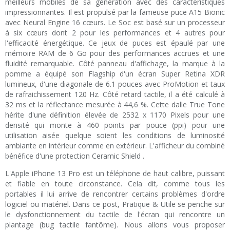
meilleurs mobiles de sa génération avec des caractéristiques
impressionnantes. Il est propulsé par la fameuse puce A15 Bionic
avec Neural Engine 16 cœurs. Le Soc est basé sur un processeur
à six cœurs dont 2 pour les performances et 4 autres pour
l'efficacité énergétique. Ce jeux de puces est épaulé par une
mémoire RAM de 6 Go pour des performances accrues et une
fluidité remarquable. Côté panneau d'affichage, la marque à la
pomme a équipé son Flagship d'un écran Super Retina XDR
lumineux, d'une diagonale de 6.1 pouces avec ProMotion et taux
de rafraichissement 120 Hz. Côté retard tactile, il a été calculé à
32 ms et la réflectance mesurée à 44,6 %. Cette dalle True Tone
hérite d'une définition élevée de 2532 x 1170 Pixels pour une
densité qui monte à 460 points par pouce (ppi) pour une
utilisation aisée quelque soient les conditions de luminosité
ambiante en intérieur comme en extérieur. L'afficheur du combiné
bénéfice d'une protection Ceramic Shield .
L'Apple iPhone 13 Pro est un téléphone de haut calibre, puissant
et fiable en toute circonstance. Cela dit, comme tous les
portables il lui arrive de rencontrer certains problèmes d'ordre
logiciel ou matériel. Dans ce post, Pratique & Utile se penche sur
le dysfonctionnement du tactile de l'écran qui rencontre un
plantage (bug tactile fantôme). Nous allons vous proposer