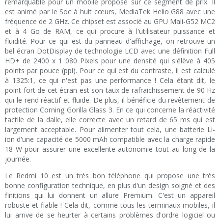
remarquable pour un mobile proposé sur ce segment de prix. Il
est animé par le Soc à huit cœurs, MediaTek Helio G88 avec une
fréquence de 2 GHz. Ce chipset est associé au GPU Mali-G52 MC2
et à 4 Go de RAM, ce qui procure à l'utilisateur puissance et
fluidité. Pour ce qui est du panneau d'affichage, on retrouve un
bel écran DotDisplay de technologie LCD avec une définition Full
HD+ de 2400 x 1 080 Pixels pour une densité qui s'élève à 405
points par pouce (ppi). Pour ce qui est du contraste, il est calculé
à 1325:1, ce qui n'est pas une performance ! Cela étant dit, le
point fort de cet écran est son taux de rafraichissement de 90 Hz
qui le rend réactif et fluide. De plus, il bénéficie du revêtement de
protection Corning Gorilla Glass 3. En ce qui concerne la réactivité
tactile de la dalle, elle correcte avec un retard de 65 ms qui est
largement acceptable. Pour alimenter tout cela, une batterie Li-
ion d'une capacité de 5000 mAh compatible avec la charge rapide
18 W pour assurer une excellente autonomie tout au long de la
journée.
Le Redmi 10 est un très bon téléphone qui propose une très
bonne configuration technique, en plus d'un design soigné et des
finitions qui lui donnent un allure Premium. C'est un appareil
robuste et fiable ! Cela dit, comme tous les terminaux mobiles, il
lui arrive de se heurter à certains problèmes d'ordre logiciel ou