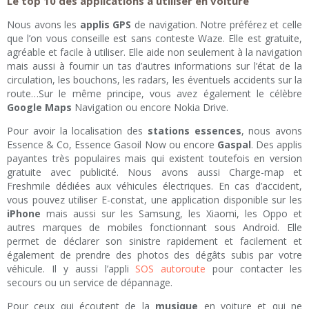
Le top 10 des applications à utiliser en voiture
Nous avons les
applis GPS
de navigation. Notre préférez et celle
que l’on vous conseille est sans conteste Waze. Elle est gratuite,
agréable et facile à utiliser. Elle aide non seulement à la navigation
mais aussi à fournir un tas d’autres informations sur l’état de la
circulation, les bouchons, les radars, les éventuels accidents sur la
route…Sur le même principe, vous avez également le célèbre
Google Maps
Navigation ou encore Nokia Drive.
Pour avoir la localisation des
stations essences
, nous avons
Essence & Co, Essence Gasoil Now ou encore
Gaspal
. Des applis
payantes très populaires mais qui existent toutefois en version
gratuite avec publicité. Nous avons aussi Charge-map et
Freshmile dédiées aux véhicules électriques. En cas d’accident,
vous pouvez utiliser E-constat, une application disponible sur les
iPhone
mais aussi sur les Samsung, les Xiaomi, les Oppo et
autres marques de mobiles fonctionnant sous Android. Elle
permet de déclarer son sinistre rapidement et facilement et
également de prendre des photos des dégâts subis par votre
véhicule. Il y aussi l’appli
SOS autoroute
pour contacter les
secours ou un service de dépannage.
Pour ceux qui écoutent de la
musique
en voiture et qui ne