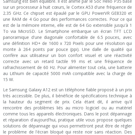
Samsung est bien équilibré. Il est animé par le Soc Helio P35 basé
sur un processeur à huit cœurs, le Cortex A53 d'une fréquence de
2.35 GHz. Ce chipset est épaulé par le GPU PowerVR GE8320 et
une RAM de 4 Go pour des performances correctes. Pour ce qui
est de la mémoire interne, elle est de 64 Go extensible jusqu'à 1
To via MicroSD. Le Smartphone embarque un écran TFT LCD
panoramique d'une diagonale confortable de 6.5 pouces, avec
une définition HD+ de 1600 x 720 Pixels pour une résolution qui
monte à 264 points par pouce (ppi). Une dalle de qualité qui
confère aux utilisateur un bon confort visuel et une réactivité
correcte avec un retard tactile 99 ms et une fréquence de
rafraichissement de 60 Hz. Pour alimenter tout cela, une batterie
au Lithium de capacité 5000 mAh compatible avec la charge de
15 W.
Le Samsung Galaxy A12 est un téléphone fiable proposé à un prix
très accessible. De plus, il bénéficie de spécifications technique à
la hauteur du segment de prix. Cela étant dit, il arrive qu'il
rencontre des problèmes liés au micro logiciel ou au matériel
comme tous les appareils électroniques. Dans le post dépannage
et réparation d'aujourd'hui, pratique utile vous propose quelques
solutions de dépannage qui vous permettront peut être de régler
le problème de l'écran bloqué qui reste noir sans réaction. Des