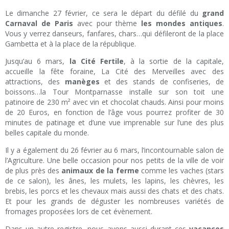
Le dimanche 27 février, ce sera le départ du défilé du
grand
Carnaval de Paris
avec pour thème
les mondes antiques
.
Vous y verrez danseurs, fanfares, chars…qui défileront de la place
Gambetta et à la place de la république.
Jusqu’au 6 mars,
la Cité Fertile
, à la sortie de la capitale,
accueille la fête foraine, La Cité des Merveilles avec des
attractions, des
manèges
et des stands de confiseries, de
boissons…la Tour Montparnasse installe sur son toit une
patinoire de 230 m² avec vin et chocolat chauds. Ainsi pour moins
de 20 Euros, en fonction de l’âge vous pourrez profiter de 30
minutes de patinage et d’une vue imprenable sur l’une des plus
belles capitale du monde.
Il y a également du 26 février au 6 mars, l’incontournable salon de
l’Agriculture. Une belle occasion pour nos petits de la ville de voir
de plus près des
animaux de la ferme
comme les vaches (stars
de ce salon), les ânes, les mulets, les lapins, les chèvres, les
brebis, les porcs et les chevaux mais aussi des chats et des chats.
Et pour les grands de déguster les nombreuses variétés de
fromages proposées lors de cet évènement.
Dans un autre registre, nous avons aussi durant ces
vacances