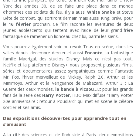
York des années 30, de se faire une place dans ce monde
d’hommes des soldats du feu. Il y a aussi
White Snake
et Steve
Bête de combat, qui sortiront demain mais aussi King, prévu pour
le
16 février
prochain. Ce film raconte les aventures de deux
jeunes adolescents qui tentent avec l’aide de leur grand-frère
fantasque de ramener un lionceau chez lui, parmi les siens.
Vous pourrez également voir ou revoir Tous en scène, dans les
salles depuis décembre dernier et aussi
Encanto
, la fantastique
famille Madrigal, des studios Disney. Mais ce n’est pas tout,
Netflix et la plateforme Disney+ nous proposent plusieurs films,
séries et documentaires assez sympathiques comme Fantastic
Mr. Fox, l’hiver merveilleux de Mickey, Ralph 2.0, Arthur et les
Minimoys, Arthur et la Vengeance de Maltazard, Arthur 3 : La
Guerre des deux mondes,
la bande à Picsou
…Et pour les grands
fans de la série des
Harry Potter
, HBO Max diffuse "Harry Potter
20e anniversaire : retour à Poudlard" qui met en scène le célèbre
sorcier et ses amis.
Des expositions découvertes pour apprendre tout en
s’amusant
A la cité des sciences et de l’industrie à Paris, deux expositions