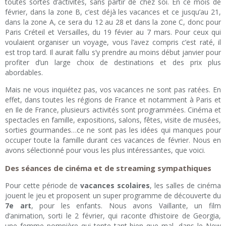
toutes sortes d’activités, sans partir de chez soi. En ce mois de
février, dans la zone B, c’est déjà les vacances et ce jusqu’au 21,
dans la zone A, ce sera du 12 au 28 et dans la zone C, donc pour
Paris Créteil et Versailles, du 19 févier au 7 mars. Pour ceux qui
voulaient organiser un voyage, vous l’avez compris c’est raté, il
est trop tard. Il aurait fallu s’y prendre au moins début janvier pour
profiter d’un large choix de destinations et des prix plus
abordables.
Mais ne vous inquiétez pas, vos vacances ne sont pas ratées. En
effet, dans toutes les régions de France et notamment à Paris et
en Ile de France, plusieurs activités sont programmées. Cinéma et
spectacles en famille, expositions, salons, fêtes, visite de musées,
sorties gourmandes…ce ne sont pas les idées qui manques pour
occuper toute la famille durant ces vacances de février. Nous en
avons sélectionné pour vous les plus intéressantes, que voici.
Des séances de cinéma et de streaming sympathiques
Pour cette période de
vacances scolaires
, les salles de cinéma
jouent le jeu et proposent un super programme de découverte du
7e art
, pour les enfants. Nous avons Vaillante, un film
d’animation, sorti le 2 février, qui raconte d’histoire de Georgia,
une femme pompière qui tente tant bien que mal, dans le New