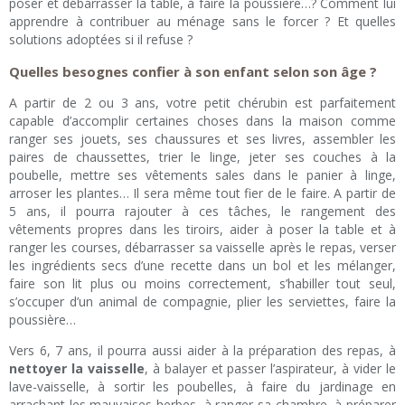
poser et débarrasser la table, à faire la poussière…? Comment lui
apprendre à contribuer au ménage sans le forcer ? Et quelles
solutions adoptées si il refuse ?
Quelles besognes confier à son enfant selon son âge ?
A partir de 2 ou 3 ans, votre petit chérubin est parfaitement
capable d’accomplir certaines choses dans la maison comme
ranger ses jouets, ses chaussures et ses livres, assembler les
paires de chaussettes, trier le linge, jeter ses couches à la
poubelle, mettre ses vêtements sales dans le panier à linge,
arroser les plantes… Il sera même tout fier de le faire. A partir de
5 ans, il pourra rajouter à ces tâches, le rangement des
vêtements propres dans les tiroirs, aider à poser la table et à
ranger les courses, débarrasser sa vaisselle après le repas, verser
les ingrédients secs d’une recette dans un bol et les mélanger,
faire son lit plus ou moins correctement, s’habiller tout seul,
s’occuper d’un animal de compagnie, plier les serviettes, faire la
poussière…
Vers 6, 7 ans, il pourra aussi aider à la préparation des repas, à
nettoyer la vaisselle
, à balayer et passer l’aspirateur, à vider le
lave-vaisselle, à sortir les poubelles, à faire du jardinage en
arrachant les mauvaises herbes, à ranger sa chambre, à préparer