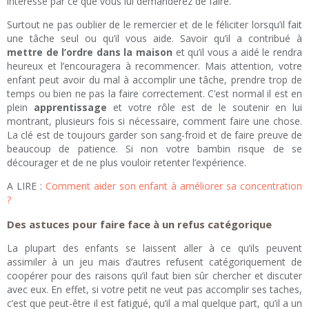
intéressé par ce que vous lui demanderez de faire.
Surtout ne pas oublier de le remercier et de le féliciter lorsqu’il fait
une tâche seul ou qu’il vous aide. Savoir qu’il a contribué à
mettre de l’ordre dans la maison
et qu’il vous a aidé le rendra
heureux et l’encouragera à recommencer. Mais attention, votre
enfant peut avoir du mal à accomplir une tâche, prendre trop de
temps ou bien ne pas la faire correctement. C’est normal il est en
plein
apprentissage
et votre rôle est de le soutenir en lui
montrant, plusieurs fois si nécessaire, comment faire une chose.
La clé est de toujours garder son sang-froid et de faire preuve de
beaucoup de patience. Si non votre bambin risque de se
décourager et de ne plus vouloir retenter l’expérience.
A LIRE :
Comment aider son enfant à améliorer sa concentration
?
Des astuces pour faire face à un refus catégorique
La plupart des enfants se laissent aller à ce qu’ils peuvent
assimiler à un jeu mais d’autres refusent catégoriquement de
coopérer pour des raisons qu’il faut bien sûr chercher et discuter
avec eux. En effet, si votre petit ne veut pas accomplir ses taches,
c’est que peut-être il est fatigué, qu’il a mal quelque part, qu’il a un