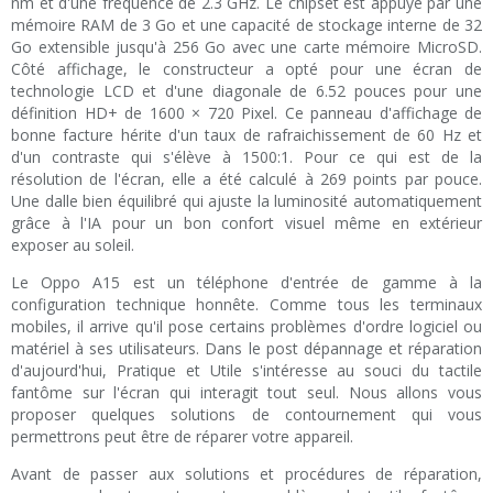
nm et d'une fréquence de 2.3 GHz. Le chipset est appuyé par une
mémoire RAM de 3 Go et une capacité de stockage interne de 32
Go extensible jusqu'à 256 Go avec une carte mémoire MicroSD.
Côté affichage, le constructeur a opté pour une écran de
technologie LCD et d'une diagonale de 6.52 pouces pour une
définition HD+ de 1600 × 720 Pixel. Ce panneau d'affichage de
bonne facture hérite d'un taux de rafraichissement de 60 Hz et
d'un contraste qui s'élève à 1500:1. Pour ce qui est de la
résolution de l'écran, elle a été calculé à 269 points par pouce.
Une dalle bien équilibré qui ajuste la luminosité automatiquement
grâce à l'IA pour un bon confort visuel même en extérieur
exposer au soleil.
Le Oppo A15 est un téléphone d'entrée de gamme à la
configuration technique honnête. Comme tous les terminaux
mobiles, il arrive qu'il pose certains problèmes d'ordre logiciel ou
matériel à ses utilisateurs. Dans le post dépannage et réparation
d'aujourd'hui, Pratique et Utile s'intéresse au souci du tactile
fantôme sur l'écran qui interagit tout seul. Nous allons vous
proposer quelques solutions de contournement qui vous
permettrons peut être de réparer votre appareil.
Avant de passer aux solutions et procédures de réparation,