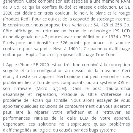
génération. Cette combinaison est associée à une mémoire RAM
de 3 Go, ce qui lui confère fluidité et vitesse d'exécution. Le SE
2020 est décliné en trois couleur : le noir, le blanc et le rouge
(Product Red). Pour ce qui est de la capacité de stockage interne,
le constructeur nous propose trois variantes : 64, 128 et 256 Go.
Côté affichage, on retrouve un écran de technologie IPS LCD
d'une diagonale de 4.7 pouces avec une définition de 1334 x 750
Pixels pour une densité de 326 points par pouce. Le taux de
contraste pour sa part s'élève à 1400:1. Ce panneau d'affichage
embarque l'Haptic Touch et propose l'affichage True Tone.
L'Apple iPhone SE 2020 est un très bon combiné à la conception
soignée et à la configuration au dessus de la moyenne. Ceci
étant, il reste un appareil électronique qui peut rencontrer des
problèmes liés à l'un de ses composants ou au système iOS et
son firmware (Micro logiciel). Dans le post d'aujourd'hui
dépannage et réparation, Pratique & Utile s'intéresse au
problème de l'écran qui scintille. Nous allons essayer de vous
apporter quelques solutions de contournement qui vous aideront
peut être à réparer votre afficheur et à retrouver les
performances initiales de la dalle LCD de votre appareil.
Cependant, ces solutions ne s'appliquent qu'aux problèmes
d'affichage liés au logiciel ou causés par des bugs système.