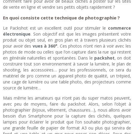
comment faire pour avoir de beaux clichés à poster sur les sites
de vente en ligne et vendre ses petits objets rapidement ?
En quoi consiste cette technique de photographie ?
Le Packshot est un excellent outil pour stimuler le
commerce
électronique
. Son objectif est que les images présentent votre
produit ou objet seul, en gros plan et à travers plusieurs clichés
pour avoir des
vues à 360°
. Ces photos n’ont rien à voir avec les
photos de mode ou celles que l’on capture dans la rue qui restent
en générale naturelles et spontanées. Dans le
packshot
, on doit
construire tout son environnement à savoir la lumière, le plan de
shooting, les accessoires… pour les professionnels, ce sera du
matériel de pro comme un appareil photo de qualité, un trépied,
une cage de lumière ou une table photo, des projecteurs comme
source de lumière…
Mais même les amateurs qui n’ont pas du super matos peuvent,
avec peu de moyens, faire du packshot. Alors, selon l’objet à
photographier (bijoux, vêtement, chaussures…), nous allons avoir
besoin d’un Smartphone pour la capture des clichés, quelques
lampes pour éclairer le produit que l’on souhaite photographier,
une grande feuille de papier de format A3 ou plus qui servira de
fond et une table et un mur pour poser son décor. Pour des