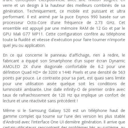
verre et un design à la hauteur des meilleurs combinés de sa
génération. Techniquement, ce mobile est puissant et ultra
performant. Il est animé par la puce Exynos 990 basée sur un
processeur Octo-Core d'une fréquence de 2.73 GHz. Cet
ensemble est appuyé par une mémoire RAM de 12 Go et par le
GPU Mali G77 MP11. Cette configuration confère au téléphone
toute la fluidité et vitesse d'exécution pour faire tourner n'importe
quel jeu ou application.
En ce qui concerne le panneau d'affichage, rien à redire, le
fabricant a équipé son Smartphone d'un super écran Dynamic
AMOLED 2X d'une diagonale confortable de 6.2 pour une
définition Quad HD+ de 3200 x 1440 Pixels et une densité de 563
points par pouce. Le contraste pour sa part, est quasi sans limite
pour une utilisation aisée quelque soit les conditions de
luminosité ambiante. Une dalle infinity-O de premier ordre avec
taux de rafraichissement de 120 Hz qui implique un confort de
lecture et une réactivité sans précédent !
Même si le Samsung Galaxy S20 est un téléphone haut de
gamme complet qui tourne sur l'une des version les plus stable
d'Android avec l'interface One UI dernière génération. Il arrive que
certain utilisateurs rencontrent des problèmes liés au système, au