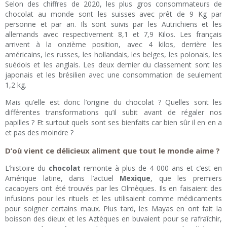
Selon des chiffres de 2020, les plus gros consommateurs de
chocolat au monde sont les suisses avec prêt de 9 Kg par
personne et par an. Ils sont suivis par les Autrichiens et les
allemands avec respectivement 8,1 et 7,9 Kilos. Les français
arrivent à la onzième position, avec 4 kilos, derrière les
américains, les russes, les hollandais, les belges, les polonais, les
suédois et les anglais. Les deux dernier du classement sont les
japonais et les brésilien avec une consommation de seulement
1,2 kg.
Mais qu’elle est donc l’origine du chocolat ? Quelles sont les
différentes transformations qu’il subit avant de régaler nos
papilles ? Et surtout quels sont ses bienfaits car bien sûr il en en a
et pas des moindre ?
D’où vient ce délicieux aliment que tout le monde aime ?
L’histoire du
chocolat
remonte à plus de 4 000 ans et c’est en
Amérique latine, dans l’actuel
Mexique
, que les premiers
cacaoyers ont été trouvés par les Olmèques. Ils en faisaient des
infusions pour les rituels et les utilisaient comme médicaments
pour soigner certains maux. Plus tard, les Mayas en ont fait la
boisson des dieux et les Aztèques en buvaient pour se rafraîchir,