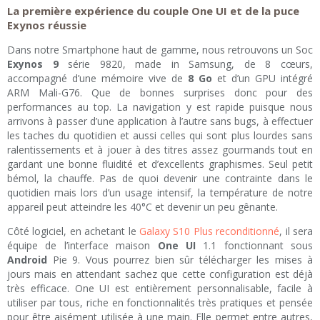
La première expérience du couple One UI et de la puce
Exynos réussie
Dans notre Smartphone haut de gamme, nous retrouvons un Soc
Exynos 9
série 9820, made in Samsung, de 8 cœurs,
accompagné d’une mémoire vive de
8 Go
et d’un GPU intégré
ARM Mali-G76. Que de bonnes surprises donc pour des
performances au top. La navigation y est rapide puisque nous
arrivons à passer d’une application à l’autre sans bugs, à effectuer
les taches du quotidien et aussi celles qui sont plus lourdes sans
ralentissements et à jouer à des titres assez gourmands tout en
gardant une bonne fluidité et d’excellents graphismes. Seul petit
bémol, la chauffe. Pas de quoi devenir une contrainte dans le
quotidien mais lors d’un usage intensif, la température de notre
appareil peut atteindre les 40°C et devenir un peu gênante.
Côté logiciel, en achetant le
Galaxy S10 Plus reconditionné
, il sera
équipe de l’interface maison
One UI
1.1 fonctionnant sous
Android
Pie 9. Vous pourrez bien sûr télécharger les mises à
jours mais en attendant sachez que cette configuration est déjà
très efficace. One UI est entièrement personnalisable, facile à
utiliser par tous, riche en fonctionnalités très pratiques et pensée
pour être aisément utilisée à une main. Elle permet entre autres,