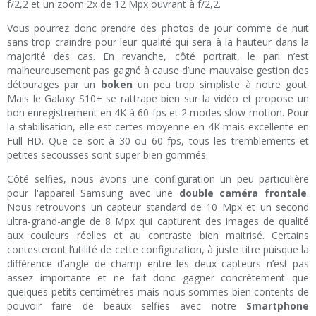
f/2,2 et un zoom 2x de 12 Mpx ouvrant à f/2,2.
Vous pourrez donc prendre des photos de jour comme de nuit
sans trop craindre pour leur qualité qui sera à la hauteur dans la
majorité des cas. En revanche, côté portrait, le pari n’est
malheureusement pas gagné à cause d’une mauvaise gestion des
détourages par un
boken
un peu trop simpliste à notre gout.
Mais le Galaxy S10+ se rattrape bien sur la vidéo et propose un
bon enregistrement en 4K à 60 fps et 2 modes slow-motion. Pour
la stabilisation, elle est certes moyenne en 4K mais excellente en
Full HD. Que ce soit à 30 ou 60 fps, tous les tremblements et
petites secousses sont super bien gommés.
Côté selfies, nous avons une configuration un peu particulière
pour l'appareil Samsung avec une
double caméra frontale
.
Nous retrouvons un capteur standard de 10 Mpx et un second
ultra-grand-angle de 8 Mpx qui capturent des images de qualité
aux couleurs réelles et au contraste bien maitrisé. Certains
contesteront l’utilité de cette configuration, à juste titre puisque la
différence d’angle de champ entre les deux capteurs n’est pas
assez importante et ne fait donc gagner concrètement que
quelques petits centimètres mais nous sommes bien contents de
pouvoir faire de beaux selfies avec notre
Smartphone