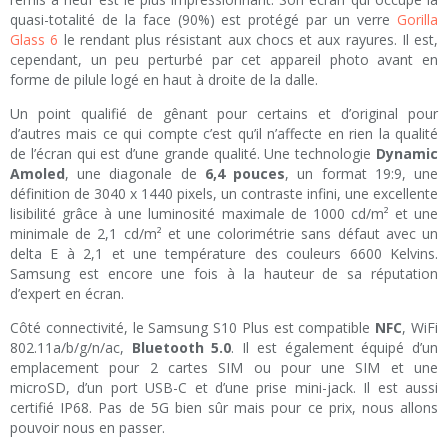
quasi-totalité de la face (90%) est protégé par un verre
Gorilla
Glass 6
le rendant plus résistant aux chocs et aux rayures. Il est,
cependant, un peu perturbé par cet appareil photo avant en
forme de pilule logé en haut à droite de la dalle.
Un point qualifié de gênant pour certains et d’original pour
d’autres mais ce qui compte c’est qu’il n’affecte en rien la qualité
de l’écran qui est d’une grande qualité. Une technologie
Dynamic
Amoled
, une diagonale de
6,4 pouces
, un format 19:9, une
définition de 3040 x 1440 pixels, un contraste infini, une excellente
lisibilité grâce à une luminosité maximale de 1000 cd/m² et une
minimale de 2,1 cd/m² et une colorimétrie sans défaut avec un
delta E à 2,1 et une température des couleurs 6600 Kelvins.
Samsung est encore une fois à la hauteur de sa réputation
d’expert en écran.
Côté connectivité, le Samsung S10 Plus est compatible
NFC
, WiFi
802.11a/b/g/n/ac,
Bluetooth 5.0
. Il est également équipé d’un
emplacement pour 2 cartes SIM ou pour une SIM et une
microSD, d’un port USB-C et d’une prise mini-jack. Il est aussi
certifié IP68. Pas de 5G bien sûr mais pour ce prix, nous allons
pouvoir nous en passer.