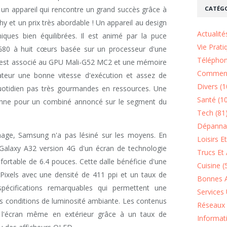
CATÉGO
un appareil qui rencontre un grand succès grâce à
y et un prix très abordable ! Un appareil au design
Actualité
niques bien équilibrées. Il est animé par la puce
Vie Prati
G80 à huit cœurs basée sur un processeur d'une
Téléphon
 est associé au GPU Mali-G52 MC2 et une mémoire
Comment
ateur une bonne vitesse d'exécution et assez de
Divers (1
quotidien pas très gourmandes en ressources. Une
Santé (1
enne pour un combiné annoncé sur le segment du
Tech (81
Dépannag
hage, Samsung n'a pas lésiné sur les moyens. En
Loisirs E
 Galaxy A32 version 4G d'un écran de technologie
Trucs Et 
ortable de 6.4 pouces. Cette dalle bénéficie d'une
Cuisine (
Pixels avec une densité de 411 ppi et un taux de
Bonnes A
pécifications remarquables qui permettent une
Services 
les conditions de luminosité ambiante. Les contenus
Réseaux 
 à l'écran même en extérieur grâce à un taux de
Informat