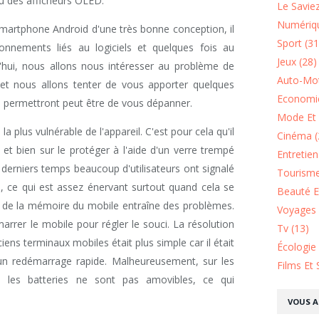
nu des afficheurs OLED.
Le Saviez
Numériqu
 Smartphone Android d'une très bonne conception, il
Sport (31
ionnements liés au logiciels et quelques fois au
Jeux (28)
'hui, nous allons nous intéresser au problème de
Auto-Mot
n et nous allons tenter de vous apporter quelques
Economie
 permettront peut être de vous dépanner.
Mode Et 
a plus vulnérable de l'appareil. C'est pour cela qu'il
Cinéma (
 et bien sur le protéger à l'aide d'un verre trempé
Entretie
 derniers temps beaucoup d'utilisateurs ont signalé
Tourisme
ge, ce qui est assez énervant surtout quand cela se
Beauté Et
nt de la mémoire du mobile entraîne des problèmes.
Voyages 
arrer le mobile pour régler le souci. La résolution
Tv (13)
ens terminaux mobiles était plus simple car il était
Écologie
r un redémarrage rapide. Malheureusement, sur les
Films Et 
n les batteries ne sont pas amovibles, ce qui
VOUS A