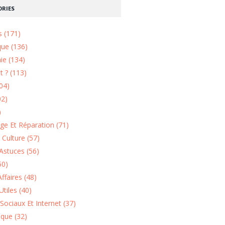
RIES
s (171)
que (136)
ie (134)
 ? (113)
04)
02)
)
e Et Réparation (71)
t Culture (57)
Astuces (56)
50)
ffaires (48)
Utiles (40)
Sociaux Et Internet (37)
ique (32)