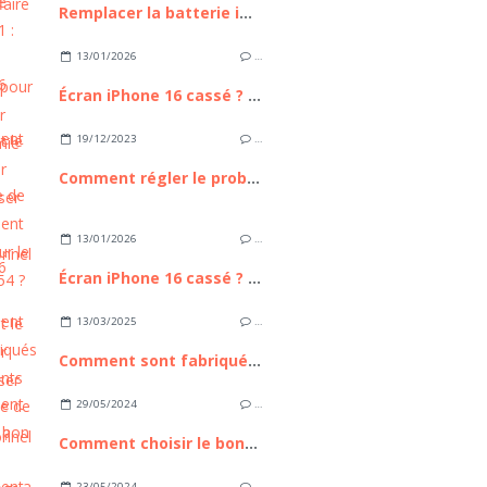
Remplacer la batterie iPhone 11 : Guide Complet pour Retrouver l'autonomie de votre appareil
13/01/2026
…
Écran iPhone 16 cassé ? Comment le remplacer sans passer par un professionnel
19/12/2023
…
Comment régler le problème de scintillement d'écran sur le Galaxy A54 ?
13/01/2026
…
Écran iPhone 16 cassé ? Comment le remplacer sans passer par un professionnel
13/03/2025
…
Comment sont fabriqués les pétillants bio à base de pommes ?
29/05/2024
…
Comment choisir le bon filet de camouflage ?
23/05/2024
…