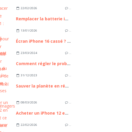
22/02/2026
…
Remplacer la batterie iPhone 11 : Guide Complet pour Retrouver l'autonomie de votre appareil
13/01/2026
…
Écran iPhone 16 cassé ? Comment le remplacer sans passer par un professionnel
23/03/2024
…
Comment régler le problème du ventilateur de PC bruyant ?
31/12/2023
…
Sauver la planète en réparant ses appareils électroménagers
08/03/2026
…
Acheter un iPhone 12 en 2026 : est ce toujours une bonne affaire ?
22/02/2026
…