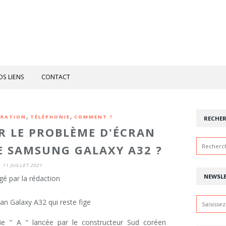
OS LIENS
CONTACT
,
,
ARATION
TÉLÉPHONIE
COMMENT ?
RECHE
 LE PROBLÈME D'ÉCRAN
LE SAMSUNG GALAXY A32 ?
11 JUILLET 2021
NEWSL
gé par la rédaction
rie " A " lancée par le constructeur Sud coréen