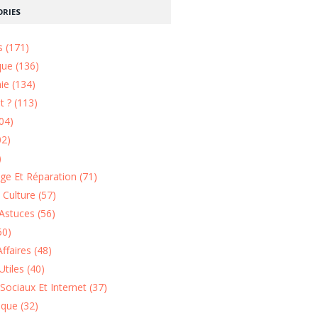
RIES
s (171)
que (136)
ie (134)
 ? (113)
04)
02)
)
e Et Réparation (71)
t Culture (57)
Astuces (56)
50)
ffaires (48)
Utiles (40)
Sociaux Et Internet (37)
ique (32)