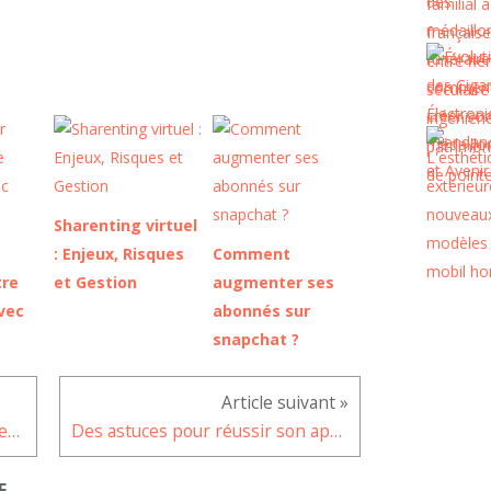
Sharenting virtuel
: Enjeux, Risques
Comment
tre
et Gestion
augmenter ses
vec
abonnés sur
snapchat ?
Pour réparer votre iPhone, optez pour les forfaits de réparation proposés en ligne
Des astuces pour réussir son apéritif dinatoire
E