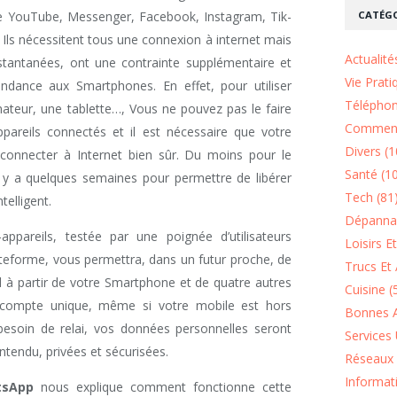
CATÉGO
 YouTube, Messenger, Facebook, Instagram, Tik-
 Ils nécessitent tous une connexion à internet mais
Actualité
tantanées, ont une contrainte supplémentaire et
Vie Prati
ndance aux Smartphones. En effet, pour utiliser
Téléphon
ateur, une tablette…, Vous ne pouvez pas le faire
Comment
reils connectés et il est nécessaire que votre
Divers (1
connecter à Internet bien sûr. Du moins pour le
Santé (1
 y a quelques semaines pour permettre de libérer
Tech (81
elligent.
Dépannag
-appareils, testée par une poignée d’utilisateurs
Loisirs E
ateforme, vous permettra, dans un futur proche, de
Trucs Et 
l à partir de votre Smartphone et de quatre autres
Cuisine (
n compte unique, même si votre mobile est hors
Bonnes A
besoin de relai, vos données personnelles seront
Services 
ntendu, privées et sécurisées.
Réseaux 
Informat
tsApp
nous explique comment fonctionne cette