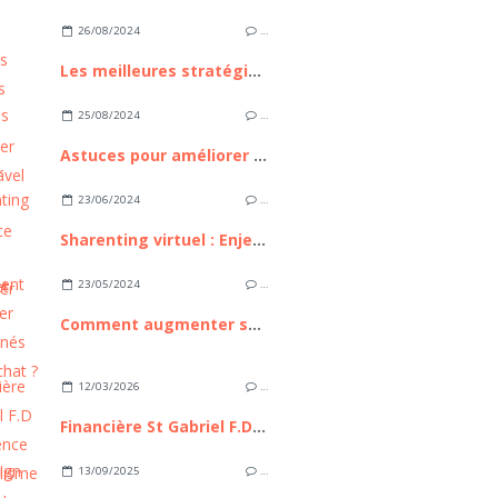
26/08/2024
…
Les meilleures stratégies pour développer avec Laravel
25/08/2024
…
Astuces pour améliorer votre expérience avec Messenger
23/06/2024
…
Sharenting virtuel : Enjeux, Risques et Gestion
23/05/2024
…
Comment augmenter ses abonnés sur snapchat ?
12/03/2026
…
Financière St Gabriel F.D : L’Excellence du capitalisme familial à la française, entre héritage séculaire et ingénierie patrimoniale de pointe
13/09/2025
…