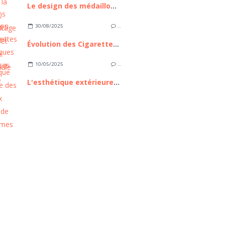
Le design des médaillons funéraires : comment créer son médaillon ?
30/08/2025
…
Évolution des Cigarettes Électroniques : Tendances et Avenir
10/05/2025
…
L'esthétique extérieure des nouveaux modèles de mobil homes