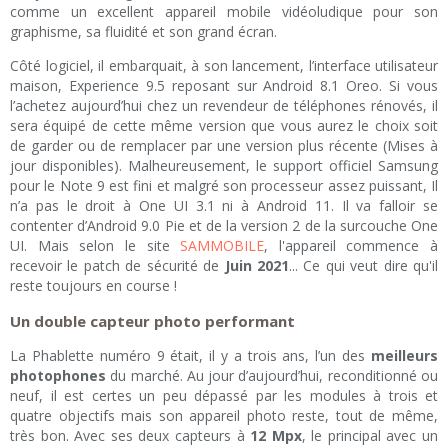
comme un excellent appareil mobile vidéoludique pour son
graphisme, sa fluidité et son grand écran.
Côté logiciel, il embarquait, à son lancement, l’interface utilisateur
maison, Experience 9.5 reposant sur Android 8.1 Oreo. Si vous
l’achetez aujourd’hui chez un revendeur de téléphones rénovés, il
sera équipé de cette même version que vous aurez le choix soit
de garder ou de remplacer par une version plus récente (Mises à
jour disponibles). Malheureusement, le support officiel Samsung
pour le Note 9 est fini et malgré son processeur assez puissant, Il
n’a pas le droit à One UI 3.1 ni à Android 11. Il va falloir se
contenter d’Android 9.0 Pie et de la version 2 de la surcouche One
UI. Mais selon le site
SAMMOBILE
, l'appareil commence à
recevoir le patch de sécurité de
Juin 2021
... Ce qui veut dire qu'il
reste toujours en course !
Un double capteur photo performant
La Phablette numéro 9 était, il y a trois ans, l’un des
meilleurs
photophones
du marché. Au jour d’aujourd’hui, reconditionné ou
neuf, il est certes un peu dépassé par les modules à trois et
quatre objectifs mais son appareil photo reste, tout de même,
très bon. Avec ses deux capteurs à
12 Mpx
, le principal avec un