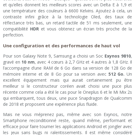
et qu’elles donnent les meilleurs scores avec un Delta E à 1,9 et
une température des couleurs à 6600 Kelvins. Ajoutez à cela, un
contraste infini grâce à la technologie Oled, des taux de
réflectance très bas, un retard tactile de 51 ms seulement, une
compatibilité
HDR
et vous obtenez un écran très proche de la
perfection.
Une configuration et des performances de haut vol
Pour son Galaxy Note 9, Samsung a choisi un Soc
Exynos 9810
,
gravé en
10 nm
, avec 4 cœurs à 2,7 GHz et 4 autres à 1,8 GHz. Il
l’accompagne d’une RAM de 6 Go dans sa version de 128 Go de
mémoire interne et de 8 Go pour sa version avec
512 Go.
Un
excellent équipement mais qui aurait certainement pu être
meilleur si le constructeur coréen avait choisi une puce plus
récente comme cela a été le cas pour le Oneplus 6 et le Mi Mix 2s
qui embarquent, tous deux, une puce Snapdragon de Qualcomm
de 2018 et proposent une expérience plus fluide.
Mais ne vous méprenez pas, même avec son Exynos, notre
Smartphone reconditionné reste, quand même, performant et
efficace pour faire tourner les applications Android et jongler avec
les jeux sans bugs ni ralentissements. Il est même considéré