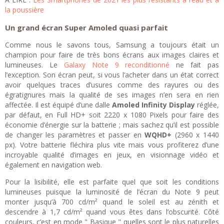
la poussière
Un grand écran Super Amoled quasi parfait
Comme nous le savons tous, Samsung a toujours était un
champion pour faire de très bons écrans aux images claires et
lumineuses. Le
Galaxy Note 9 reconditionné
ne fait pas
l’exception. Son écran peut, si vous l’acheter dans un état correct
avoir quelques traces d’usures comme des rayures ou des
égratignures mais la qualité de ses images n’en sera en rien
affectée. Il est équipé d’une dalle
Amoled Infinity Display
réglée,
par défaut, en Full HD+ soit 2220 x 1080 Pixels pour faire des
économie d’énergie sur la batterie ; mais sachez qu’il est possible
de changer les paramètres et passer en
WQHD+
(2960 x 1440
px). Votre batterie fléchira plus vite mais vous profiterez d’une
incroyable qualité d’images en jeux, en visionnage vidéo et
également en navigation web.
Pour la lisibilité, elle est parfaite quel que soit les conditions
lumineuses puisque la luminosité de l’écran du Note 9 peut
monter jusqu’à 700 cd/m² quand le soleil est au zénith et
descendre à 1,7 cd/m² quand vous êtes dans l’obscurité. Côté
couleurs, c’est en mode " Basique " quelles sont le plus naturelles