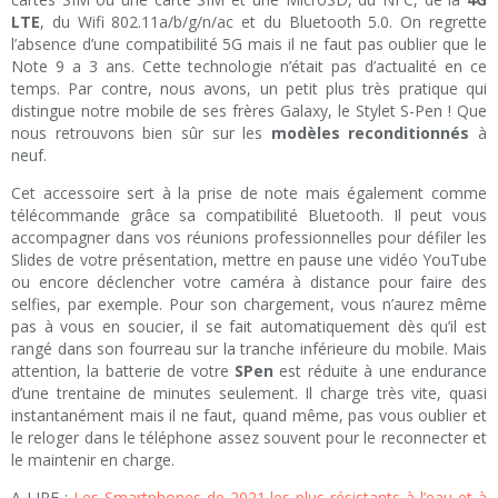
LTE
, du Wifi 802.11a/b/g/n/ac et du Bluetooth 5.0. On regrette
l’absence d’une compatibilité 5G mais il ne faut pas oublier que le
Note 9 a 3 ans. Cette technologie n’était pas d’actualité en ce
temps. Par contre, nous avons, un petit plus très pratique qui
distingue notre mobile de ses frères Galaxy, le Stylet S-Pen ! Que
nous retrouvons bien sûr sur les
modèles reconditionnés
à
neuf.
Cet accessoire sert à la prise de note mais également comme
télécommande grâce sa compatibilité Bluetooth. Il peut vous
accompagner dans vos réunions professionnelles pour défiler les
Slides de votre présentation, mettre en pause une vidéo YouTube
ou encore déclencher votre caméra à distance pour faire des
selfies, par exemple. Pour son chargement, vous n’aurez même
pas à vous en soucier, il se fait automatiquement dès qu’il est
rangé dans son fourreau sur la tranche inférieure du mobile. Mais
attention, la batterie de votre
SPen
est réduite à une endurance
d’une trentaine de minutes seulement. Il charge très vite, quasi
instantanément mais il ne faut, quand même, pas vous oublier et
le reloger dans le téléphone assez souvent pour le reconnecter et
le maintenir en charge.
A LIRE :
Les Smartphones de 2021 les plus résistants à l’eau et à