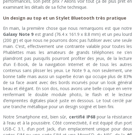
performances, son petit prix ? Allons voir tout ça de plus prêt en
examinant les détails de sa fiche technique.
Un design au top et un Stylet Bluetooth très pratique
En main, la première chose que nous remarquons est que notre
Galaxy Note 9
est grand (76.4 x 161.9 x 8.8 mm) et un peu lourd
(200 gr) et que nous ne pourrons donc pas l’utiliser avec une seule
main. C’est, effectivement une contrainte valable pour toutes les
Phablettes mais les amateurs de grands téléphones ne s’en
plaindront pas puisqu’ils pourront profiter des jeux, de la lecture
d’un E-Book, de la navigation Internet et de tous les autres
contenus sans plisser les yeux. Le Note 9 a, non seulement, une
bonne taille mais aussi un superbe écran qui occupe plus de 83%
de sa face avant avec des bords incurvés pour un look général
beau et élégant. En son dos, nous avons une belle coque en verre
renfermant le double module photo, le flash et le lecteur
d’empreintes digitales placé juste en dessous. Le tout cerclé par
une tranche métallique pour un design soigné et bien fini.
Notre Smartphone est, bien sûr,
certifié IP68
pour la résistance
à l’eau et à la poussière. Côté connectivité, il est équipé d’un port
USB-C 3.1, d’un port Jack, d’un emplacement unique pour deux
cartes SIM ou une carte SIM et une MicroSD, du NFC, de la
4G