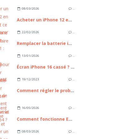
08/03/2026
…
Acheter un iPhone 12 en 2026 : est ce toujours une bonne affaire ?
22/02/2026
…
Remplacer la batterie iPhone 11 : Guide Complet pour Retrouver l'autonomie de votre appareil
13/01/2026
…
Écran iPhone 16 cassé ? Comment le remplacer sans passer par un professionnel
19/12/2023
…
Comment régler le problème de scintillement d'écran sur le Galaxy A54 ?
16/05/2026
…
Comment fonctionne Euronext et pourquoi cette place boursière compte pour les investisseurs européens
08/03/2026
…