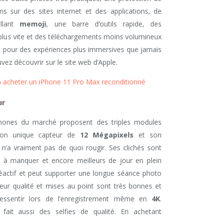
ns sur des sites internet et des applications, de
ollant
memoji
, une barre d’outils rapide, des
s plus vite et des téléchargements moins volumineux
 pour des expériences plus immersives que jamais
vez découvrir sur le site web d’Apple.
en acheter un iPhone 11 Pro Max reconditionné
ur
phones du marché proposent des triples modules
on unique capteur de
12 Mégapixels
et son
8 n’a vraiment pas de quoi rougir. Ses clichés sont
t à manquer et encore meilleurs de jour en plein
, réactif et peut supporter une longue séance photo
 leur qualité et mises au point sont très bonnes et
ressentir lors de l’enregistrement même en
4K
.
fait aussi des selfies de qualité. En achetant