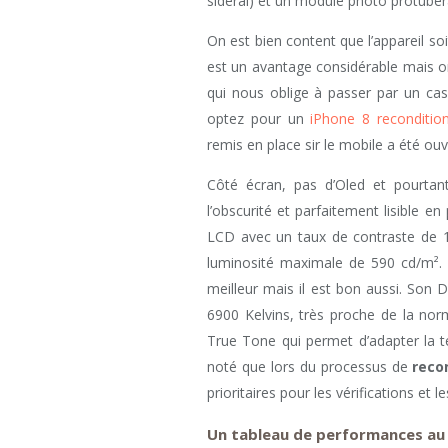
sidéral) et un module photo protubé
On est bien content que l’appareil soi
est un avantage considérable mais o
qui nous oblige à passer par un cas
optez pour un
iPhone 8 reconditio
remis en place sir le mobile a été ou
Côté écran, pas d’Oled et pourta
l’obscurité et parfaitement lisible en 
LCD avec un taux de contraste de 16
luminosité maximale de 590 cd/m². 
meilleur mais il est bon aussi. Son 
6900 Kelvins, très proche de la nor
True Tone qui permet d’adapter la t
noté que lors du processus de
reco
prioritaires pour les vérifications et le
Un tableau de performances au 