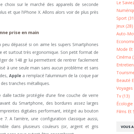
Le Saviez
e choix sur le marché des appareils de seconde
Numériqu
us et que l’iPhone X. Allons alors voir de plus près
Sport (31
Jeux (28)
nne prise en main
Auto-Mot
Economie
un peu dépassé si on aime les supers Smartphones
Mode Et 
que et surtout très ergonomique. Son petit format de
Cinéma (
éger de 148 gr lui permettent de rentrer facilement
Entretie
tilisé à une seule main sans aucun problème et sans
Tourisme
ades,
Apple
a remplacé l’aluminium de la coque par
Beauté Et
t des tranches métalliques.
Voyages 
e dalle tactile protégée d’une fine couche de verre
Tv (13)
 avant du Smartphone, des bordures assez larges
Écologie
mpreintes digitales performant, intégré au bouton
Films Et 
 7. A l’arrière, une configuration classique aussi,
ble dans plusieurs couleurs (or, argent et gris
VOUS A