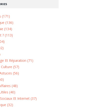
RIES
s (171)
que (136)
ie (134)
 ? (113)
04)
02)
)
e Et Réparation (71)
t Culture (57)
Astuces (56)
50)
ffaires (48)
Utiles (40)
Sociaux Et Internet (37)
ique (32)