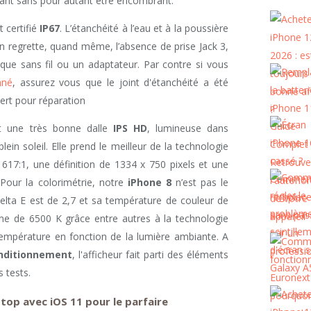
rant sans pour autant être encombrant.
t certifié
IP67
. L’étanchéité à l’eau et à la poussière
n regrette, quand même, l’absence de prise Jack 3,
que sans fil ou un adaptateur. Par contre si vous
nné
, assurez vous que le joint d'étanchéité a été
vert pour réparation
nt une très bonne dalle
IPS HD
, lumineuse dans
plein soleil. Elle prend le meilleur de la technologie
17:1, une définition de 1334 x 750 pixels et une
Pour la colorimétrie, notre
iPhone 8
n’est pas le
Delta E est de 2,7 et sa température de couleur de
me de 6500 K grâce entre autres à la technologie
empérature en fonction de la lumière ambiante. A
nditionnement
, l'afficheur fait parti des éléments
s tests.
top avec iOS 11 pour le parfaire