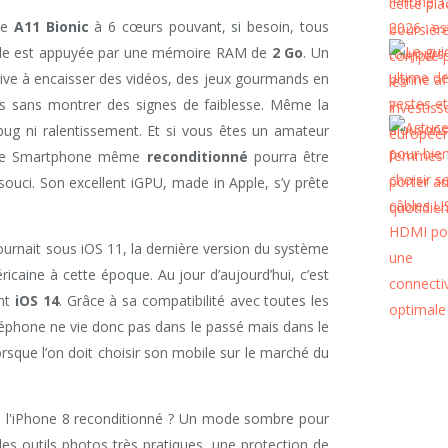
le
A11 Bionic
à 6 cœurs pouvant, si besoin, tous
Elle est appuyée par une mémoire RAM de
2 Go
. Un
ive à encaisser des vidéos, des jeux gourmands en
ons sans montrer des signes de faiblesse. Même la
ug ni ralentissement. Et si vous êtes un amateur
ce Smartphone même
reconditionné
pourra être
ouci. Son excellent iGPU, made in Apple, s’y prête
tournait sous iOS 11, la dernière version du système
ricaine à cette époque. Au jour d’aujourd’hui, c’est
ant
iOS 14
. Grâce à sa compatibilité avec toutes les
éléphone ne vie donc pas dans le passé mais dans le
orsque l’on doit choisir son mobile sur le marché du
 à l'iPhone 8 reconditionné ? Un mode sombre pour
des outils photos très pratiques, une protection de