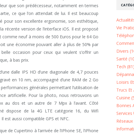
CATÉGO
eilleur que son prédécesseur, notamment en termes
rtie, ce que l’on attendait de lui. Il est beaucoup
Actualité
é pour son excellente ergonomie, son esthétique,
Vie Prati
 la récente version de l’interface iOS. Il est proposé
Téléphon
tat comme neuf à moins de 500 Euros pour le 64 Go
Comment
soit une économie pouvant aller à plus de 50% par
Divers (1
belle occasion pour ceux qui veulent s’offrir un
Santé (1
e, à bas prix.
Tech (81
d’une dalle IPS HD d’une diagonale de 4,7 pouces
Dépannag
ic gravé en 10 nm, accompagné d’une RAM de 2 Go
Loisirs E
 performances générales permettant l’utilisation de
Trucs Et 
ence artificielle. Pour la photo, nous retrouvons un
Cuisine (
x au dos et un autre de 7 Mpx à l’avant. Côté
Bonnes A
onné dispose de la 4G LTE catégorie 16, du Wifi
Services 
 Il est aussi compatible GPS et NFC.
Réseaux 
Informat
que de Cupertino à l’arrivée de l’iPhone SE, l’iPhone