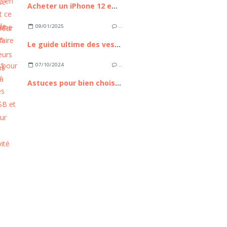
Acheter un iPhone 12 en 2026 : est ce toujours une bonne affaire ?
09/01/2025
…
Le guide ultime des vestes et blousons pour femmes à porter au quotidien
07/10/2024
…
Astuces pour bien choisir ses câbles USB et HDMI pour une connectivité optimale