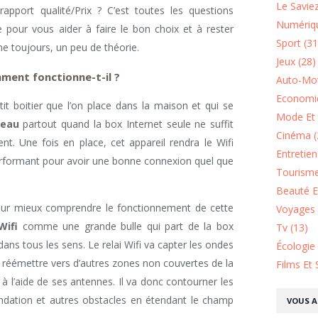
Le Saviez
pport qualité/Prix ? C’est toutes les questions
Numériqu
 pour vous aider à faire le bon choix et à rester
Sport (31
e toujours, un peu de théorie.
Jeux (28)
mment fonctionne-t-il ?
Auto-Mot
Economie
tit boitier que l’on place dans la maison et qui se
Mode Et 
seau
partout quand la box Internet seule ne suffit
Cinéma (
t. Une fois en place, cet appareil rendra le Wifi
Entretie
performant pour avoir une bonne connexion quel que
Tourisme
Beauté Et
our mieux comprendre le fonctionnement de cette
Voyages 
Wifi
comme une grande bulle qui part de la box
Tv (13)
dans tous les sens. Le relai Wifi va capter les ondes
Écologie
 réémettre vers d’autres zones non couvertes de la
Films Et 
à l’aide de ses antennes. Il va donc contourner les
ondation et autres obstacles en étendant le champ
VOUS A