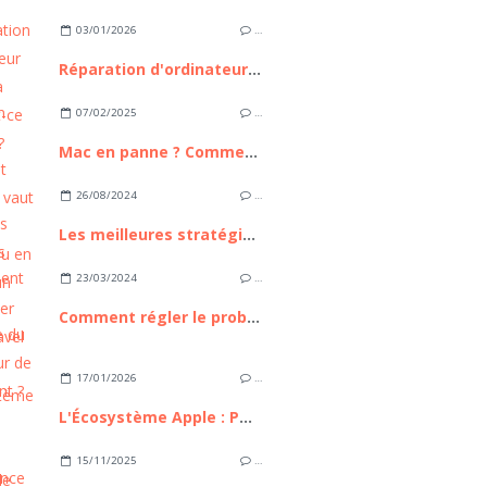
03/01/2026
…
Réparation d'ordinateur express à Nice : est-ce possible ?
07/02/2025
…
Mac en panne ? Comment savoir s’il vaut mieux le réparer ou en acheter un neuf ?
26/08/2024
…
Les meilleures stratégies pour développer avec Laravel
23/03/2024
…
Comment régler le problème du ventilateur de PC bruyant ?
17/01/2026
…
L'Écosystème Apple : Pourquoi reste-t-il le maître incontesté de l'intégration technologique ?
15/11/2025
…