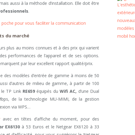
ais aussi à la méthode d’installation. Elle doit être
rofessionnels
.
e poche pour vous faciliter la communication
nts du marché
urs plus au moins connues et à des prix qui varient
des performances de l’appareil et de ses options.
arquent par leur excellent rapport qualité/prix.
ose des modèles d’entrée de gamme à moins de 50
ssi d’autres de milieu de gamme, à partir de 100
 le TP Link
RE659
équipés du
Wifi AC,
d’une Dual
Mbps, de la technologie MU-MIMI, de la gestion
nnexion via WPS…
r
avec en têtes d’affiche du moment, pour des
ar EX6130
à 53 Euros et le Netgear EX6120 à 33
nce et d’efficacité, nous vous suggérons le Netgear