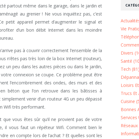
CATÉGO
cté partout même dans le garage, dans le jardin et
aménagé au grenier ! Ne vous inquiétez pas, c’est
Actualité
Ce petit appareil permet d’augmenter le signal et
Vie Prati
 profiter d’un bon débit Internet dans les moindre
Téléphon
bureau.
Comment
i n’arrive pas à couvrir correctement l’ensemble de la
Divers (1
s n’êtes pas très loin de la box Internet (routeur),
Santé (1
z un peu dans les autres pièces ou dans le jardin,
Tech (81
t votre connexion se coupe. Ce problème peut être
Dépannag
mment l’encombrement des ondes, des murs et des
Loisirs E
en béton que l’on retrouve dans les bâtisses à
Trucs Et 
ut simplement venir d’un routeur 4G un peu dépassé
Cuisine (
 Wifi très performant.
Bonnes A
Services 
t que vous êtes sûr qu’il ne provient pas de votre
Réseaux 
te, il vous faut un répéteur Wifi. Comment bien le
Informat
endre en compte lors de l’achat ? Et quelles sont les