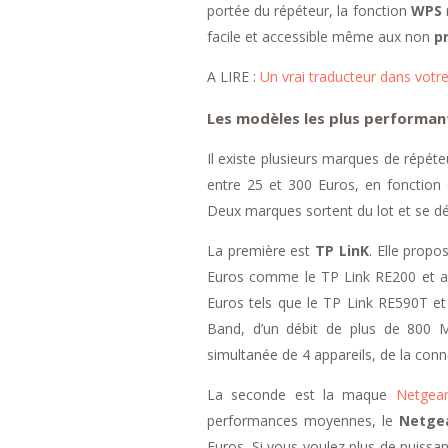
portée du répéteur, la fonction
WPS
m
facile et accessible même aux non
p
A LIRE :
Un vrai traducteur dans votr
Les modèles les plus performa
Il existe plusieurs marques de répéte
entre 25 et 300 Euros, en fonction 
Deux marques sortent du lot et se dém
La première est
TP LinK
. Elle prop
Euros comme le TP Link RE200 et au
Euros tels que le TP Link RE590T et
Band, d’un débit de plus de 800 
simultanée de 4 appareils, de la co
La seconde est la maque
Netgea
performances moyennes, le
Netge
Euros. Si vous voulez plus de puissa