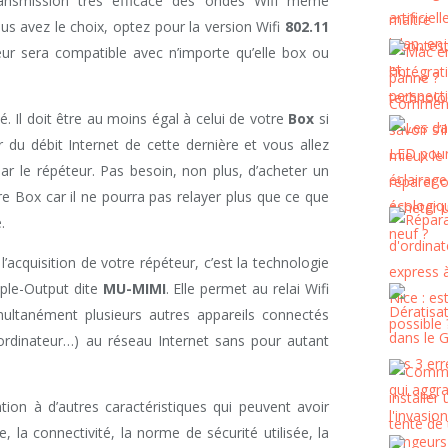
ransmission très efficace des ondes Wifi même
ous avez le choix, optez pour la version Wifi
802.11
eur sera compatible avec n’importe qu’elle box ou
. Il doit être au moins égal à celui de votre
Box
si
r du débit Internet de cette dernière et vous allez
par le répéteur. Pas besoin, non plus, d’acheter un
re Box car il ne pourra pas relayer plus que ce que
.
l’acquisition de votre répéteur, c’est la technologie
tiple-Output dite
MU-MIMI
. Elle permet au relai Wifi
multanément plusieurs autres appareils connectés
 ordinateur…) au réseau Internet sans pour autant
tion à d’autres caractéristiques qui peuvent avoir
, la connectivité, la norme de sécurité utilisée, la