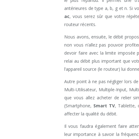
le plus répandu. Il permet une t
antérieures de type a, b, g et n. Si v
ac
, vous serez sûr que votre répét
routeur récents.
Nous avons, ensuite, le débit proposé
non vous n’allez pas pouvoir profite
devoir faire avec la limite imposée 
relai au débit plus important que vot
l’appareil source (le routeur) lui donne
Autre point à ne pas négliger lors de 
Multi-Utilisateur, Multiple-Input, Mul
que vous allez acheter de relier si
(Smartphone,
Smart TV
, Tablette,
affecter la qualité du débit.
Il vous faudra également faire atten
leur importance à savoir la fréquence