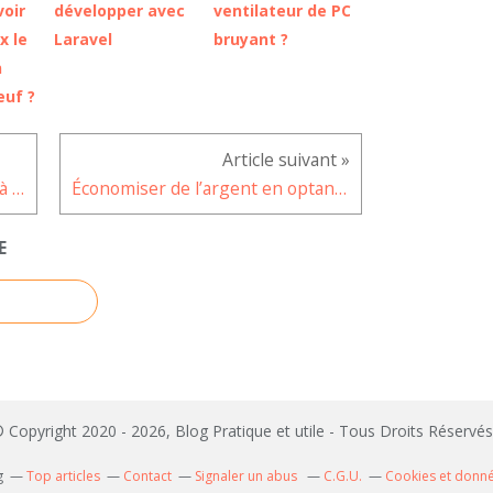
oir
développer avec
ventilateur de PC
x le
Laravel
bruyant ?
n
euf ?
Attention ! WhatsApp est sujet à des failles de sécurité
Économiser de l’argent en optant pour un iPhone reconditionné
E
 Copyright 2020 - 2026, Blog Pratique et utile - Tous Droits Réserv
g
Top articles
Contact
Signaler un abus
C.G.U.
Cookies et donn