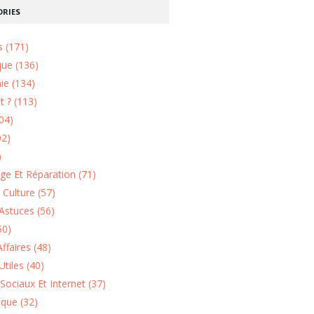
RIES
s (171)
que (136)
ie (134)
 ? (113)
04)
02)
)
e Et Réparation (71)
t Culture (57)
Astuces (56)
50)
ffaires (48)
Utiles (40)
Sociaux Et Internet (37)
ique (32)