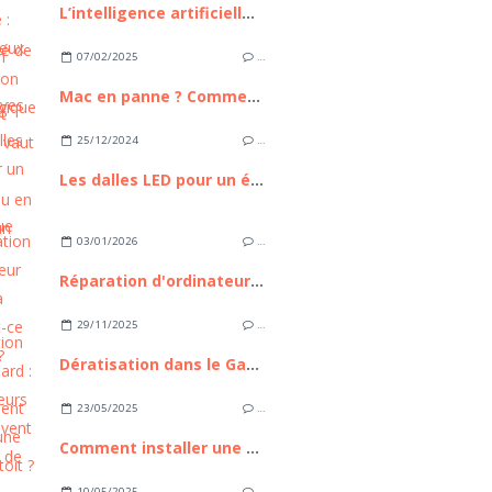
L’intelligence artificielle : bilan, enjeux et perspectives
07/02/2025
…
Mac en panne ? Comment savoir s’il vaut mieux le réparer ou en acheter un neuf ?
25/12/2024
…
Les dalles LED pour un éclairage écologique
03/01/2026
…
Réparation d'ordinateur express à Nice : est-ce possible ?
29/11/2025
…
Dératisation dans le Gard : ces 3 erreurs qui aggravent l'invasion de rongeurs
23/05/2025
…
Comment installer une tente de toit ?
10/05/2025
…