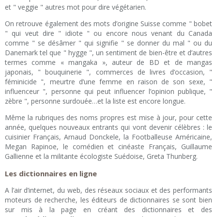
et " veggie " autres mot pour dire végétarien.
On retrouve également des mots d’origine Suisse comme " bobet
" qui veut dire " idiote " ou encore nous venant du Canada
comme " se désâmer " qui signifie " se donner du mal " ou du
Danemark tel que " hygge ", un sentiment de bien-être et d’autres
termes comme « mangaka », auteur de BD et de mangas
japonais, " bouquinerie ", commerces de livres d’occasion, "
féminicide ", meurtre d’une femme en raison de son sexe, "
influenceur ", personne qui peut influencer l’opinion publique, "
zèbre ", personne surdouée…et la liste est encore longue.
Même la rubriques des noms propres est mise à jour, pour cette
année, quelques nouveaux entrants qui vont devenir célèbres : le
cuisinier Français, Arnaud Donckele, la Footballeuse Américaine,
Megan Rapinoe, le comédien et cinéaste Français, Guillaume
Gallienne et la militante écologiste Suédoise, Greta Thunberg.
Les dictionnaires en ligne
A l’air d’internet, du web, des réseaux sociaux et des performants
moteurs de recherche, les éditeurs de dictionnaires se sont bien
sur mis à la page en créant des dictionnaires et des