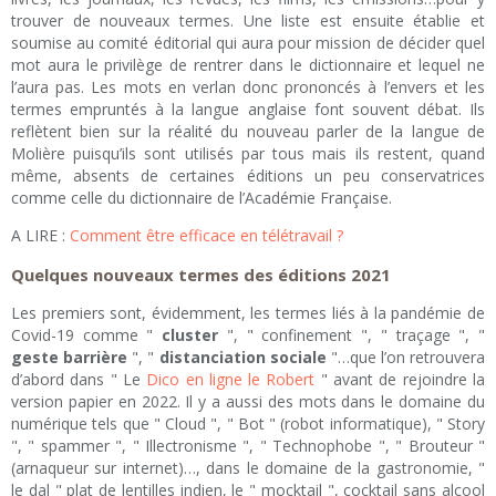
trouver de nouveaux termes. Une liste est ensuite établie et
soumise au comité éditorial qui aura pour mission de décider quel
mot aura le privilège de rentrer dans le dictionnaire et lequel ne
l’aura pas. Les mots en verlan donc prononcés à l’envers et les
termes empruntés à la langue anglaise font souvent débat. Ils
reflètent bien sur la réalité du nouveau parler de la langue de
Molière puisqu’ils sont utilisés par tous mais ils restent, quand
même, absents de certaines éditions un peu conservatrices
comme celle du dictionnaire de l’Académie Française.
A LIRE :
Comment être efficace en télétravail ?
Quelques nouveaux termes des éditions 2021
Les premiers sont, évidemment, les termes liés à la pandémie de
Covid-19 comme "
cluster
", " confinement ", " traçage ", "
geste barrière
", "
distanciation sociale
"…que l’on retrouvera
d’abord dans " Le
Dico en ligne le Robert
" avant de rejoindre la
version papier en 2022. Il y a aussi des mots dans le domaine du
numérique tels que " Cloud ", " Bot " (robot informatique), " Story
", " spammer ", " Illectronisme ", " Technophobe ", " Brouteur "
(arnaqueur sur internet)…, dans le domaine de la gastronomie, "
le dal " plat de lentilles indien, le " mocktail ", cocktail sans alcool