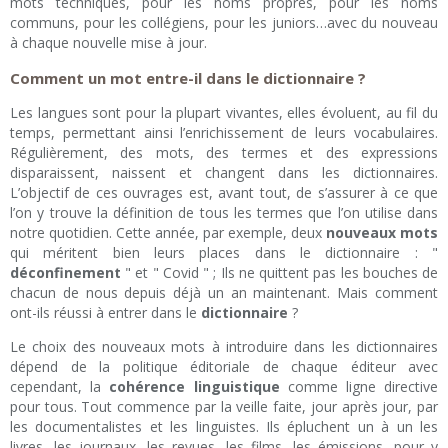
mots techniques, pour les noms propres, pour les noms
communs, pour les collégiens, pour les juniors…avec du nouveau
à chaque nouvelle mise à jour.
Comment un mot entre-il dans le dictionnaire ?
Les langues sont pour la plupart vivantes, elles évoluent, au fil du
temps, permettant ainsi l’enrichissement de leurs vocabulaires.
Régulièrement, des mots, des termes et des expressions
disparaissent, naissent et changent dans les dictionnaires.
L’objectif de ces ouvrages est, avant tout, de s’assurer à ce que
l’on y trouve la définition de tous les termes que l’on utilise dans
notre quotidien. Cette année, par exemple, deux
nouveaux mots
qui méritent bien leurs places dans le dictionnaire : "
déconfinement
" et " Covid " ; Ils ne quittent pas les bouches de
chacun de nous depuis déjà un an maintenant. Mais comment
ont-ils réussi à entrer dans le
dictionnaire
?
Le choix des nouveaux mots à introduire dans les dictionnaires
dépend de la politique éditoriale de chaque éditeur avec
cependant, la
cohérence linguistique
comme ligne directive
pour tous. Tout commence par la veille faite, jour après jour, par
les documentalistes et les linguistes. Ils épluchent un à un les
livres, les journaux, les revues, les films, les émissions…pour y