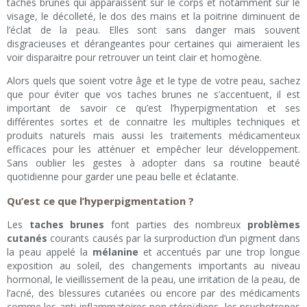
taches brunes qui apparaissent sur le corps et notamment sur le
visage, le décolleté, le dos des mains et la poitrine diminuent de
l’éclat de la peau. Elles sont sans danger mais souvent
disgracieuses et dérangeantes pour certaines qui aimeraient les
voir disparaitre pour retrouver un teint clair et homogène.
Alors quels que soient votre âge et le type de votre peau, sachez
que pour éviter que vos taches brunes ne s’accentuent, il est
important de savoir ce qu’est l’hyperpigmentation et ses
différentes sortes et de connaitre les multiples techniques et
produits naturels mais aussi les traitements médicamenteux
efficaces pour les atténuer et empêcher leur développement.
Sans oublier les gestes à adopter dans sa routine beauté
quotidienne pour garder une peau belle et éclatante.
Qu’est ce que l’hyperpigmentation ?
Les
taches brunes
font parties des nombreux
problèmes
cutanés
courants causés par la surproduction d’un pigment dans
la peau appelé la
mélanine
et accentués par une trop longue
exposition au soleil, des changements importants au niveau
hormonal, le vieillissement de la peau, une irritation de la peau, de
l’acné, des blessures cutanées ou encore par des médicaments
comme les anti-inflammatoires non stéroïdiens, les psychotropes