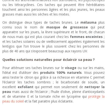
ou les tétracyclines. Ces taches qui peuvent être héréditaires
touchent ainsi les personnes âgées et les plus jeunes, les peaux
grasses mais aussi les sèches et les mixtes.
On distingue deux types de taches brunes. Le
mélasma
plus
connu sous le nom de
masque de grossesse
qui peut
apparaitre sur les joues, la lèvre supérieure et le front, de chacun
de nous mais qui est plus courant chez les
femmes enceintes
;
et les taches solaires ou de vieillissement appelées également les
lentigos que l’on trouve le plus souvent chez les personnes de
plus de 40 ans qui s’exposent beaucoup aux rayons UV.
Quelles solutions naturelles pour éclaircir sa peau ?
Pour atténuer ses taches brunes sur le
visage
ou sur les mains,
l’idéal est d’utiliser des
produits 100% naturels
. Vous pouvez
ainsi tester le citron qui grâce à sa richesse en vitamine C permet
l’éclaircir les taches sombres ; le bicarbonate de soude, un
excellent
exfoliant
qui permet non seulement de
nettoyer la
peau
mais aussi de l’éclaircir ; l’huile d’olive, pleine d’antioxydants
et de vitamine E et la tomate riche en lycopéne qui
protège la
peau du soleil
et la fait paraitre plus éclatante.