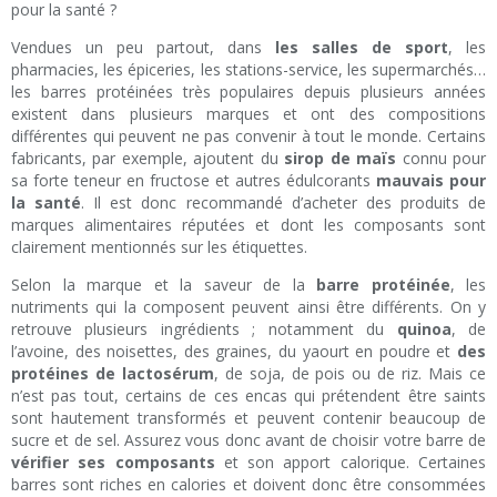
pour la santé ?
Vendues un peu partout, dans
les salles de sport
, les
pharmacies, les épiceries, les stations-service, les supermarchés…
les barres protéinées très populaires depuis plusieurs années
existent dans plusieurs marques et ont des compositions
différentes qui peuvent ne pas convenir à tout le monde. Certains
fabricants, par exemple, ajoutent du
sirop de maïs
connu pour
sa forte teneur en fructose et autres édulcorants
mauvais pour
la santé
. Il est donc recommandé d’acheter des produits de
marques alimentaires réputées et dont les composants sont
clairement mentionnés sur les étiquettes.
Selon la marque et la saveur de la
barre protéinée
, les
nutriments qui la composent peuvent ainsi être différents. On y
retrouve plusieurs ingrédients ; notamment du
quinoa
, de
l’avoine, des noisettes, des graines, du yaourt en poudre et
des
protéines de lactosérum
, de soja, de pois ou de riz. Mais ce
n’est pas tout, certains de ces encas qui prétendent être saints
sont hautement transformés et peuvent contenir beaucoup de
sucre et de sel. Assurez vous donc avant de choisir votre barre de
vérifier ses composants
et son apport calorique. Certaines
barres sont riches en calories et doivent donc être consommées