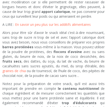
avec modération car si elle permettent de rester rassasier de
longues heures et donc d’éviter le grignotage, elles peuvent, à
cause de leur trop grand
apport calorique
, ne pas convenir pour
ceux qui surveillent leur poids ou qui aimeraient en perdre.
A LIRE :
En savoir un peu plus sur les additifs alimentaires
Alors pour être sûr d’avoir le snack idéal c’est-à-dire nourrissant,
sans trop de sucre ni trop de sel et avec l’apport calorique dont
vous avez besoin, nous vous conseillons de préparer vos propres
barres protéinées
vous-même à la maison. Vous pouvez utiliser
de la poudre de protéines, des
flocons d’avoine
avec ou sans
gluten, du beurre de noix, de la noix de coco desséchée, des
fruits secs
, des dattes, du soja, du lait de vache, du beurre de
cacahuètes sans sucres ajoutés, du miel, du sirop d’érable, des
graines de chia
ou de tournesol, de l’huile de coco, des pépites de
chocolat noir, de la poudre de cacao sans sucre…
Notez pour la préparation de votre snack, qu’il est aussi très
important de prendre en compte
le contenu nutritionnel
de
chaque ingrédient et de mesurer correctement les quantités que
vous mettez pour une barre protéinée saine et équilibrée. Il est
également recommandé d’éviter
trop d’édulcorants
qui