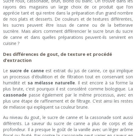
Sucre roux, cassonade, brun, blond ou blanc. On trouve dans les
rayons des magasins un large choix de ce produit que l’on
apprécie tant et qui rentre dans la préparation d’un grand nombre
de nos plats et desserts. De couleurs et de textures différentes,
les sucres peuvent être issus de canne ou de la betterave
sucrière. Mais alors comment différencier le sucre brun du sucre
de canne et dans quelles préparations peuvent-ils servirent en
cuisine ?
Des différences de gout, de texture et procédé
d’extraction
Le
sucre de canne
est extrait du jus de canne, ce qui implique
un processus d'ébullition et de filtration tout en conservant son
humidité et
sa mélasse naturelle
. Il est encore à sa forme la
plus brute, c'est pourquoi il est considéré comme biologique. La
cassonade
passe également par le même processus, avec en
plus une étape de raffinement et de filtrage. C’est ainsi les restes
de mélasse qui expliquent sa couleur brune.
Au niveau du gout, le sucre de canne et la cassonade sont aussi
différents. La saveur du sucre de canne a plus de corps et de
profondeur. Il a presque le goût de la vanille avec un léger arôme
floral ou fruité. Par contre la cassonade peut varier en saveur en