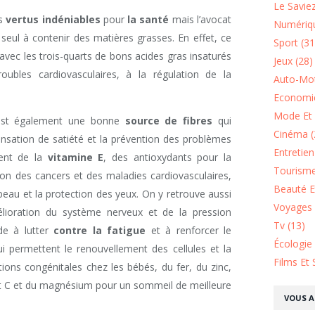
Le Saviez
es
vertus indéniables
pour
la santé
mais l’avocat
Numériqu
seul à contenir des matières grasses. En effet, ce
Sport (31
avec les trois-quarts de bons acides gras insaturés
Jeux (28)
oubles cardiovasculaires, à la régulation de la
Auto-Mot
Economie
Mode Et 
st également une bonne
source de fibres
qui
Cinéma (
ensation de satiété et la prévention des problèmes
Entretie
ment de la
vitamine E
, des antioxydants pour la
Tourisme
tion des cancers et des maladies cardiovasculaires,
Beauté Et
a peau et la protection des yeux. On y retrouve aussi
Voyages 
élioration du système nerveux et de la pression
Tv (13)
de à lutter
contre la fatigue
et à renforcer le
Écologie
i permettent le renouvellement des cellules et la
Films Et 
ions congénitales chez les bébés, du fer, du zinc,
t C et du magnésium pour un sommeil de meilleure
VOUS A