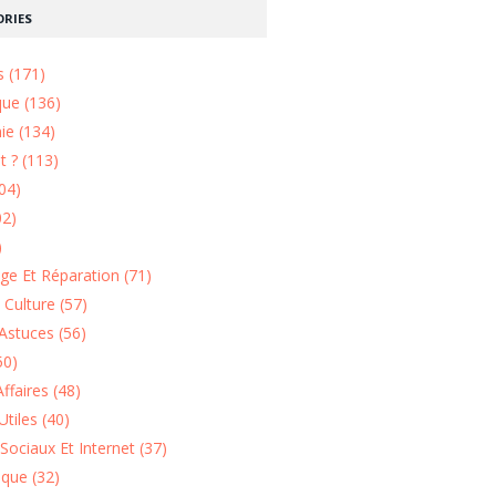
RIES
s (171)
que (136)
ie (134)
 ? (113)
04)
02)
)
e Et Réparation (71)
t Culture (57)
Astuces (56)
50)
ffaires (48)
Utiles (40)
Sociaux Et Internet (37)
ique (32)