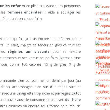
our les enfants
en plein croissance, les personnes
 les
femmes enceintes
. Il aide à soulager les
en étant un bon coupe faim.
et donc qui fait grossir. Encore une idée reçue sur
its. En effet, malgré sa teneur en gras ce fruit est
 les
régimes amincissants
pour sa texture
 nutriments et ses vertus coupe-faim. Notez qu’une
nous donne 160 calories, 15 g de gras, 9 g de
 recommandé d’en consommer un demi par jour (au
 diner) accompagné bien sûr d’un repas sain et
 avec une vinaigrette trop riche et privilégiez plutôt
Vous pouvez aussi le consommer cru avec
de l’huile
utres aliments ou encore sous forme de purée, de