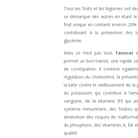
Tous les fruits et les légumes ont d
se démarque des autres en étant le 
fruit unique en contient environ 20% 
contribuant à la prévention des tr
glycémie.
Mais ce n’est pas tout,
l’avocat
e
permet un bon transit, une rapide s
de constipation. Il contient égale
régulation du cholestérol, la préven
la lutte contre le vieillissement de l
du potassium qui contribue à l’am
sanguine, de la vitamine B9 qui ai
système immunitaire, des folates qu
diminution des risques de malformat
du phosphore, des vitamines A, B6 e
qualité.