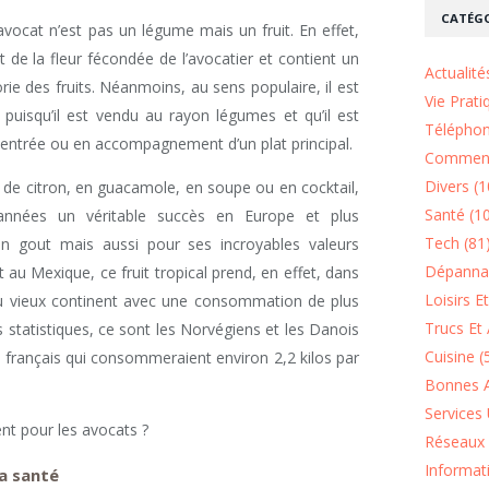
CATÉGO
avocat n’est pas un légume mais un fruit. En effet,
t de la fleur fécondée de l’avocatier et contient un
Actualité
orie des fruits. Néanmoins, au sens populaire, il est
Vie Prati
uisqu’il est vendu au rayon légumes et qu’il est
Téléphon
ntrée ou en accompagnement d’un plat principal.
Comment
Divers (1
t de citron, en guacamole, en soupe ou en cocktail,
Santé (1
 années un véritable succès en Europe et plus
Tech (81
on gout mais aussi pour ses incroyables valeurs
Dépannag
t au Mexique, ce fruit tropical prend, en effet, dans
Loisirs E
n du vieux continent avec une consommation de plus
Trucs Et 
 statistiques, ce sont les Norvégiens et les Danois
Cuisine (
es français qui consommeraient environ 2,2 kilos par
Bonnes A
Services 
nt pour les avocats ?
Réseaux 
Informat
la santé