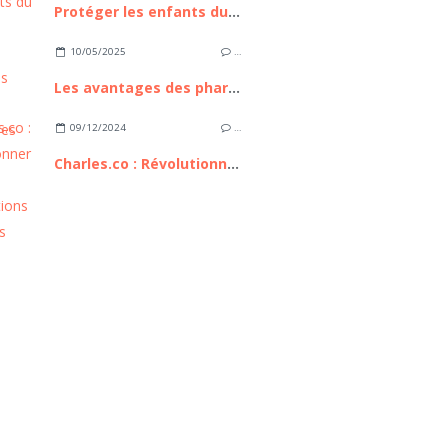
Protéger les enfants du soleil
10/05/2025
…
Les avantages des pharmacies en ligne
09/12/2024
…
Charles.co : Révolutionner les consultations médicales