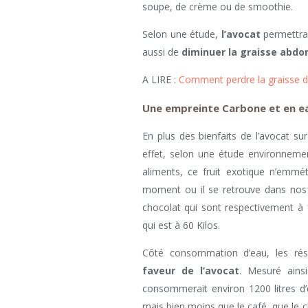
soupe, de crème ou de smoothie.
Selon une étude,
l’avocat
permettra
aussi de
diminuer la graisse abdo
A LIRE :
Comment perdre la graisse d
Une empreinte
Carbone
et en e
En plus des bienfaits de l’avocat su
effet, selon une étude environneme
aliments, ce fruit exotique n’emmé
moment ou il se retrouve dans nos 
chocolat qui sont respectivement 
qui est à 60 Kilos.
Côté consommation d’eau, les résu
faveur de l’avocat
. Mesuré ains
consommerait environ 1200 litres d
mais bien moins que le café, que le