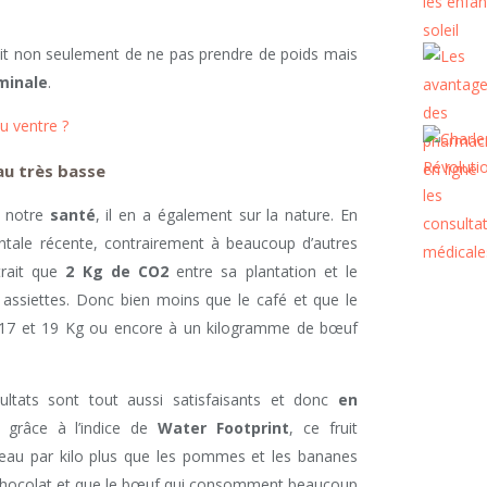
it non seulement de ne pas prendre de poids mais
minale
.
u ventre ?
au très basse
r notre
santé
, il en a également sur la nature. En
ntale récente, contrairement à beaucoup d’autres
trait que
2 Kg de CO2
entre sa plantation et le
assiettes. Donc bien moins que le café et que le
à 17 et 19 Kg ou encore à un kilogramme de bœuf
ltats sont tout aussi satisfaisants et donc
en
i grâce à l’indice de
Water Footprint
, ce fruit
’eau par kilo plus que les pommes et les bananes
 chocolat et que le bœuf qui consomment beaucoup