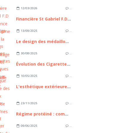
12/03/2026
…
Financière St Gabriel F.D : L’Excellence du capitalisme familial à la française, entre héritage séculaire et ingénierie patrimoniale de pointe
13/09/2025
…
Le design des médaillons funéraires : comment créer son médaillon ?
30/08/2025
…
Évolution des Cigarettes Électroniques : Tendances et Avenir
10/05/2025
…
L'esthétique extérieure des nouveaux modèles de mobil homes
23/11/2025
…
Régime protéiné : comment réussir ?
09/06/2025
…