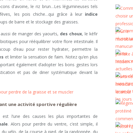
cons d'avoine, le riz brun…Les légumineuses tels
es fèves, les pois chiche…qui grâce à leur
indice
oups de barre et le stockage des graisses.
s aussi de manger des yaourts,
des choux
, le kéfir
otiques pour rééquilibrer votre flore intestinale. Il
coup d’eau pour rester hydrater, permettre la
es
et limiter la sensation de faim. Notez qu’en plus
 important également d’adopter les bons gestes lors
ication et pas de diner systématique devant la
 pour perdre de la graisse et se muscler
ant une activité sportive régulière
é est l’une des causes les plus importantes de
nale
. Alors pour perdre du ventre, c’est simple, il
 du vélo, de la course à pied, de la randonnée, du