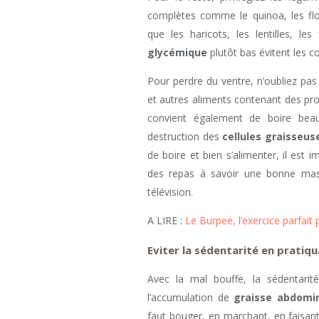
complètes comme le quinoa, les flo
que les haricots, les lentilles, l
glycémique
plutôt bas évitent les c
Pour perdre du ventre, n’oubliez pa
et autres aliments contenant des probi
convient également de boire beau
destruction des
cellules graisseus
de boire et bien s’alimenter, il est
des repas à savoir une bonne mast
télévision.
A LIRE :
Le Burpee, l’exercice parfait
Eviter la sédentarité en pratiqu
Avec la mal bouffe, la sédentarit
l’accumulation de
graisse abdomi
faut bouger, en marchant, en faisant