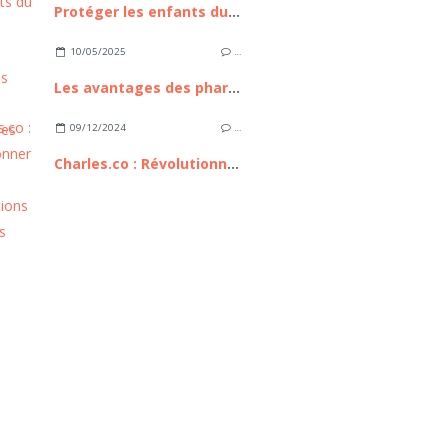
Protéger les enfants du soleil
10/05/2025
…
Les avantages des pharmacies en ligne
09/12/2024
…
Charles.co : Révolutionner les consultations médicales