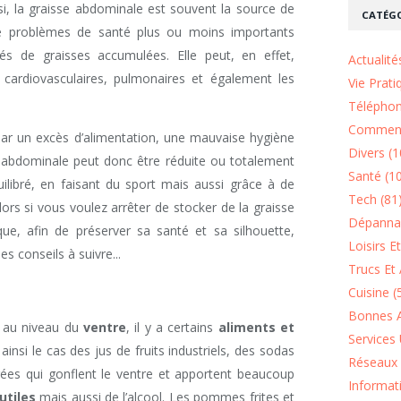
si, la graisse abdominale est souvent la source de
CATÉGO
e problèmes de santé plus ou moins importants
és de graisses accumulées. Elle peut, en effet,
Actualité
cardiovasculaires, pulmonaires et également les
Vie Prati
Téléphon
Comment
par un excès d’alimentation, une mauvaise hygiène
Divers (1
se abdominale peut donc être réduite ou totalement
Santé (1
libré, en faisant du sport mais aussi grâce à de
Tech (81
lors si vous voulez arrêter de stocker de la graisse
Dépannag
que, afin de préserver sa santé et sa silhouette,
Loisirs E
s conseils à suivre...
Trucs Et 
Cuisine (
Bonnes A
au niveau du
ventre
, il y a certains
aliments et
Services 
ainsi le cas des jus de fruits industriels, des sodas
Réseaux 
ées qui gonflent le ventre et apportent beaucoup
Informat
utiles
mais aussi de l’alcool. Les pommes frites et