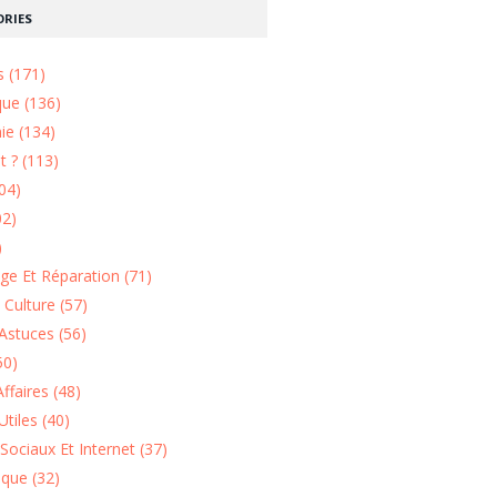
RIES
s (171)
que (136)
ie (134)
 ? (113)
04)
02)
)
e Et Réparation (71)
t Culture (57)
Astuces (56)
50)
ffaires (48)
Utiles (40)
Sociaux Et Internet (37)
ique (32)