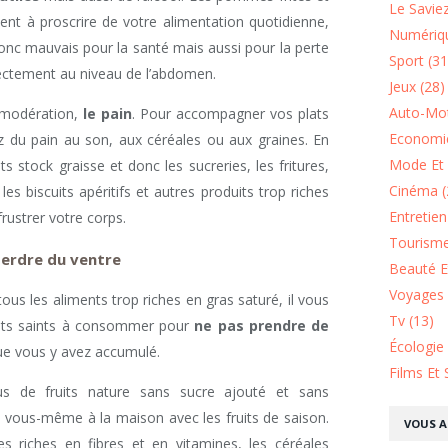
Le Saviez
ent à proscrire de votre alimentation quotidienne,
Numériqu
donc mauvais pour la santé mais aussi pour la perte
Sport (31
irectement au niveau de l’abdomen.
Jeux (28)
Auto-Mot
 modération,
le pain
. Pour accompagner vos plats
Economie
 du pain au son, aux céréales ou aux graines. En
Mode Et 
ts stock graisse et donc les sucreries, les fritures,
Cinéma (
, les biscuits apéritifs et autres produits trop riches
Entretie
frustrer votre corps.
Tourisme
 perdre du ventre
Beauté Et
Voyages 
us les aliments trop riches en gras saturé, il vous
Tv (13)
uits saints à consommer pour
ne pas prendre de
Écologie
que vous y avez accumulé.
Films Et 
s de fruits nature sans sucre ajouté et sans
 vous-même à la maison avec les fruits de saison.
VOUS A
mes riches en fibres et en vitamines, les céréales