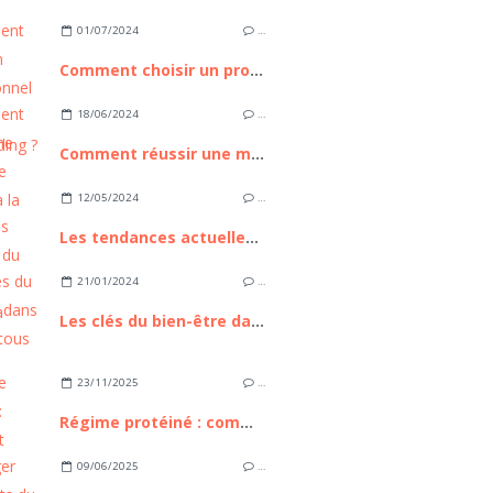
01/07/2024
…
Comment choisir un professionnel pour le microblading ?
18/06/2024
…
Comment réussir une manucure parfaite à la maison ?
12/05/2024
…
Les tendances actuelles du tourisme médical à Istanbul
21/01/2024
…
Les clés du bien-être dans la vie de tous les jours
23/11/2025
…
Régime protéiné : comment réussir ?
09/06/2025
…