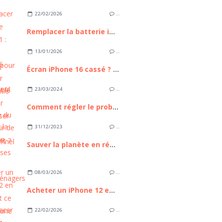
22/02/2026
…
Remplacer la batterie iPhone 11 : Guide Complet pour Retrouver l'autonomie de votre appareil
13/01/2026
…
Écran iPhone 16 cassé ? Comment le remplacer sans passer par un professionnel
23/03/2024
…
Comment régler le problème du ventilateur de PC bruyant ?
31/12/2023
…
Sauver la planète en réparant ses appareils électroménagers
08/03/2026
…
Acheter un iPhone 12 en 2026 : est ce toujours une bonne affaire ?
22/02/2026
…