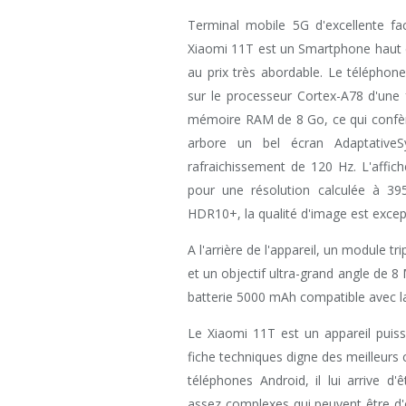
Terminal mobile 5G d'excellente fa
Xiaomi 11T est un Smartphone haut 
au prix très abordable. Le téléphon
sur le processeur Cortex-A78 d'une
mémoire RAM de 8 Go, ce qui confère 
arbore un bel écran Adaptative
rafraichissement de 120 Hz. L'affic
pour une résolution calculée à 39
HDR10+, la qualité d'image est except
A l'arrière de l'appareil, un module t
et un objectif ultra-grand angle de 8
batterie 5000 mAh compatible avec l
Le Xiaomi 11T est un appareil puiss
fiche techniques digne des meilleur
téléphones Android, il lui arrive 
assez complexes qui peuvent être d'o