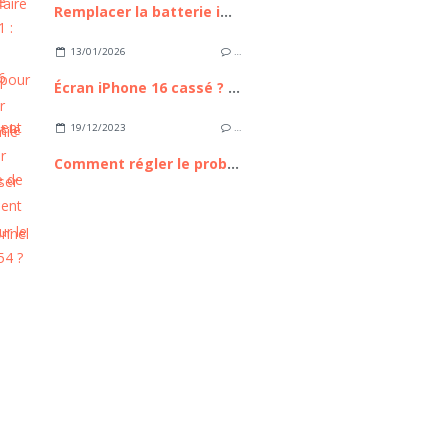
Remplacer la batterie iPhone 11 : Guide Complet pour Retrouver l'autonomie de votre appareil
13/01/2026
…
Écran iPhone 16 cassé ? Comment le remplacer sans passer par un professionnel
19/12/2023
…
Comment régler le problème de scintillement d'écran sur le Galaxy A54 ?