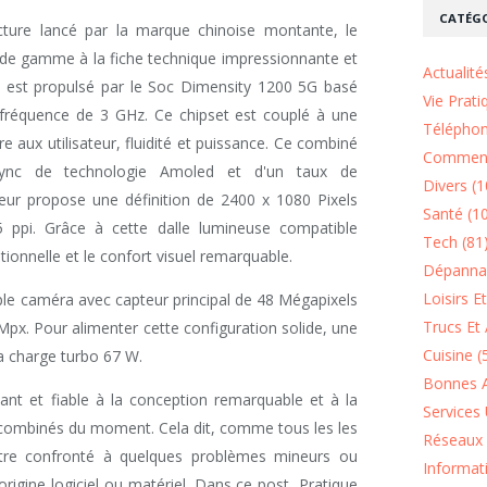
CATÉGO
cture lancé par la marque chinoise montante, le
de gamme à la fiche technique impressionnante et
Actualité
e est propulsé par le Soc Dimensity 1200 5G basé
Vie Prati
 fréquence de 3 GHz. Ce chipset est couplé à une
Téléphon
aux utilisateur, fluidité et puissance. Ce combiné
Comment
Sync de technologie Amoled et d'un taux de
Divers (1
heur propose une définition de 2400 x 1080 Pixels
Santé (1
5 ppi. Grâce à cette dalle lumineuse compatible
Tech (81
ionnelle et le confort visuel remarquable.
Dépannag
Loisirs E
riple caméra avec capteur principal de 48 Mégapixels
Trucs Et 
 Mpx. Pour alimenter cette configuration solide, une
Cuisine (
a charge turbo 67 W.
Bonnes A
ant et fiable à la conception remarquable et à la
Services 
s combinés du moment. Cela dit, comme tous les les
Réseaux 
d'être confronté à quelques problèmes mineurs ou
Informat
rigine logiciel ou matériel. Dans ce post, Pratique