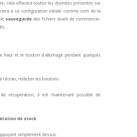
tre, cela effacera toutes les données présentes sur
era à sa configuration initiale comme sorti de la
une
sauvegarde
des fichiers avant de commencer.
s...
e haut et le bouton d'allumage pendant quelques
 l'écran, relâcher les boutons.
e récupération, il est maintenant possible de
ération de stock
.
 appuyant simplement dessus.