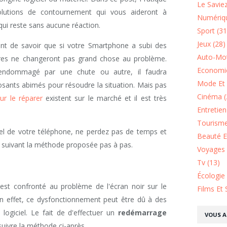
Le Saviez
lutions de contournement qui vous aideront à
Numériqu
qui reste sans aucune réaction.
Sport (31
Jeux (28)
rtant de savoir que si votre Smartphone a subi des
Auto-Mot
es ne changeront pas grand chose au problème.
Economie
 endommagé par une chute ou autre, il faudra
Mode Et 
ants abimés pour résoudre la situation. Mais pas
Cinéma (
ur le réparer
existent sur le marché et il est très
Entretie
Tourisme
riel de votre téléphone, ne perdez pas de temps et
Beauté Et
 suivant la méthode proposée pas à pas.
Voyages 
Tv (13)
Écologie
 est confronté au problème de l'écran noir sur le
Films Et 
n effet, ce dysfonctionnement peut être dû à des
 logiciel. Le fait de d'effectuer un
redémarrage
VOUS A
 suivre la méthode ci-après.