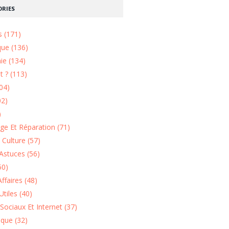
RIES
s (171)
que (136)
ie (134)
 ? (113)
04)
02)
)
e Et Réparation (71)
t Culture (57)
Astuces (56)
50)
ffaires (48)
Utiles (40)
Sociaux Et Internet (37)
ique (32)