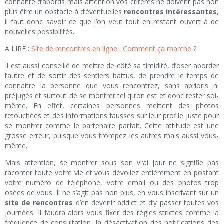
connaitre d’abords mais attention vos critères ne doivent pas non
plus être un obstacle à d’éventuelles
rencontres intéressantes
,
il faut donc savoir ce que l’on veut tout en restant ouvert à de
nouvelles possibilités.
A LIRE :
Site de rencontres en ligne : Comment ça marche ?
Il est aussi conseillé de mettre de côté sa timidité, d’oser aborder
l’autre et de sortir des sentiers battus, de prendre le temps de
connaitre la personne que vous rencontrez, sans aprioris ni
préjugés et surtout de se montrer tel qu’on est et donc rester soi-
même. En effet, certaines personnes mettent des photos
retouchées et des informations fausses sur leur profile juste pour
se montrer comme le partenaire parfait. Cette attitude est une
grosse erreur, puisque vous trompez les autres mais aussi vous-
même.
Mais attention, se montrer sous son vrai jour ne signifie pas
raconter toute votre vie et vous dévoilez entièrement en postant
votre numéro de téléphone, votre email ou des photos trop
osées de vous. Il ne s’agit pas non plus, en vous inscrivant sur un
site de rencontres
d’en devenir addict et d’y passer toutes vos
journées. Il faudra alors vous fixer des règles strictes comme la
fréquence de consultation, la désactivation des notifications des