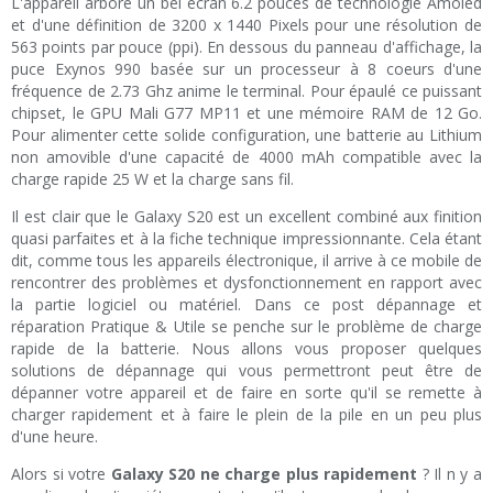
L'appareil arbore un bel écran 6.2 pouces de technologie Amoled
et d'une définition de 3200 x 1440 Pixels pour une résolution de
563 points par pouce (ppi). En dessous du panneau d'affichage, la
puce Exynos 990 basée sur un processeur à 8 coeurs d'une
fréquence de 2.73 Ghz anime le terminal. Pour épaulé ce puissant
chipset, le GPU Mali G77 MP11 et une mémoire RAM de 12 Go.
Pour alimenter cette solide configuration, une batterie au Lithium
non amovible d'une capacité de 4000 mAh compatible avec la
charge rapide 25 W et la charge sans fil.
Il est clair que le Galaxy S20 est un excellent combiné aux finition
quasi parfaites et à la fiche technique impressionnante. Cela étant
dit, comme tous les appareils électronique, il arrive à ce mobile de
rencontrer des problèmes et dysfonctionnement en rapport avec
la partie logiciel ou matériel. Dans ce post dépannage et
réparation Pratique & Utile se penche sur le problème de charge
rapide de la batterie. Nous allons vous proposer quelques
solutions de dépannage qui vous permettront peut être de
dépanner votre appareil et de faire en sorte qu'il se remette à
charger rapidement et à faire le plein de la pile en un peu plus
d'une heure.
Alors si votre
Galaxy S20 ne charge plus rapidement
? Il n y a