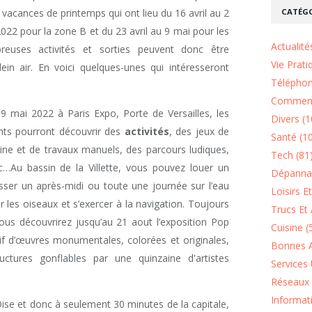
CATÉGO
 vacances de printemps qui ont lieu du 16 avril au 2
2022 pour la zone B et du 23 avril au 9 mai pour les
Actualité
euses activités et sorties peuvent donc être
Vie Prati
in air. En voici quelques-unes qui intéresseront
Téléphon
Comment
 9 mai 2022 à Paris Expo, Porte de Versailles, les
Divers (1
nts pourront découvrir des
activités
, des jeux de
Santé (1
isine et de travaux manuels, des parcours ludiques,
Tech (81
c…Au bassin de la Villette, vous pouvez louer un
Dépannag
sser un après-midi ou toute une journée sur l’eau
Loisirs E
 les oiseaux et s’exercer à la navigation. Toujours
Trucs Et 
 vous découvrirez jusqu’au 21 aout l’exposition Pop
Cuisine (
tif d’œuvres monumentales, colorées et originales,
Bonnes A
uctures gonflables par une quinzaine d'artistes
Services 
Réseaux 
Informat
Oise et donc à seulement 30 minutes de la capitale,