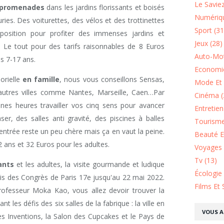
Le Saviez
 promenades
dans les jardins florissants et boisés
Numériqu
ries. Des voiturettes, des vélos et des trottinettes
Sport (31
sposition pour profiter des immenses jardins et
Jeux (28)
 Le tout pour des tarifs raisonnables de 8 Euros
Auto-Mot
es 7-17 ans.
Economie
orielle
en famille
, nous vous conseillons Sensas,
Mode Et 
autres villes comme Nantes, Marseille, Caen…Par
Cinéma (
nes heures travailler vos cinq sens pour avancer
Entretie
er, des salles anti gravité, des piscines à balles
Tourisme
ntrée reste un peu chère mais ça en vaut la peine.
Beauté Et
ans et 32 Euros pour les adultes.
Voyages 
Tv (13)
ants
et les adultes, la visite gourmande et ludique
Écologie
is des Congrès de Paris 17e jusqu'au 22 mai 2022.
Films Et 
rofesseur Moka Kao, vous allez devoir trouver la
 les défis des six salles de la fabrique : la ville en
VOUS A
es Inventions, la Salon des Cupcakes et le Pays de