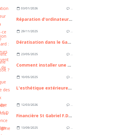
03/01/2026
…
Réparation d'ordinateur express à Nice : est-ce possible ?
29/11/2025
…
Dératisation dans le Gard : ces 3 erreurs qui aggravent l'invasion de rongeurs
23/05/2025
…
Comment installer une tente de toit ?
10/05/2025
…
L'esthétique extérieure des nouveaux modèles de mobil homes
12/03/2026
…
Financière St Gabriel F.D : L’Excellence du capitalisme familial à la française, entre héritage séculaire et ingénierie patrimoniale de pointe
13/09/2025
…