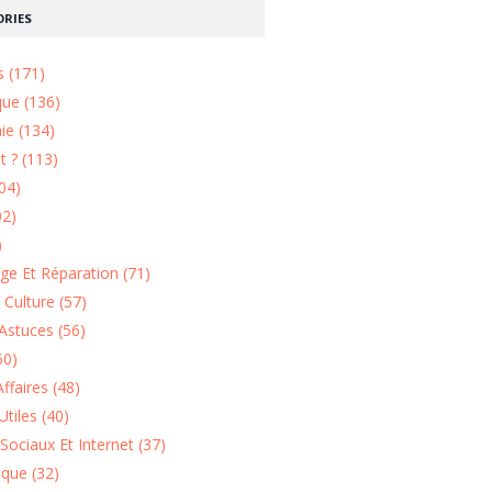
RIES
s (171)
que (136)
ie (134)
 ? (113)
04)
02)
)
e Et Réparation (71)
t Culture (57)
Astuces (56)
50)
ffaires (48)
Utiles (40)
Sociaux Et Internet (37)
ique (32)