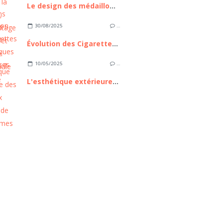
Le design des médaillons funéraires : comment créer son médaillon ?
30/08/2025
…
Évolution des Cigarettes Électroniques : Tendances et Avenir
10/05/2025
…
L'esthétique extérieure des nouveaux modèles de mobil homes