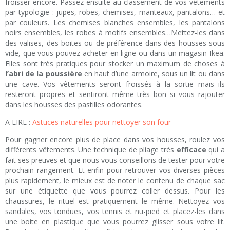
froisser encore. Passez ensuite au classement de vos vêtements
par typologie : jupes, robes, chemises, manteaux, pantalons… et
par couleurs. Les chemises blanches ensembles, les pantalons
noirs ensembles, les robes à motifs ensembles…Mettez-les dans
des valises, des boites ou de préférence dans des housses sous
vide, que vous pouvez acheter en ligne ou dans un magasin Ikea.
Elles sont très pratiques pour stocker un maximum de choses à
l’abri de la poussière
en haut d’une armoire, sous un lit ou dans
une cave. Vos vêtements seront froissés à la sortie mais ils
resteront propres et sentiront même très bon si vous rajouter
dans les housses des pastilles odorantes.
A LIRE :
Astuces naturelles pour nettoyer son four
Pour gagner encore plus de place dans vos housses, roulez vos
différents vêtements. Une technique de pliage très
efficace
qui a
fait ses preuves et que nous vous conseillons de tester pour votre
prochain rangement. Et enfin pour retrouver vos diverses pièces
plus rapidement, le mieux est de noter le contenu de chaque sac
sur une étiquette que vous pourrez coller dessus. Pour les
chaussures, le rituel est pratiquement le même. Nettoyez vos
sandales, vos tondues, vos tennis et nu-pied et placez-les dans
une boite en plastique que vous pourrez glisser sous votre lit.