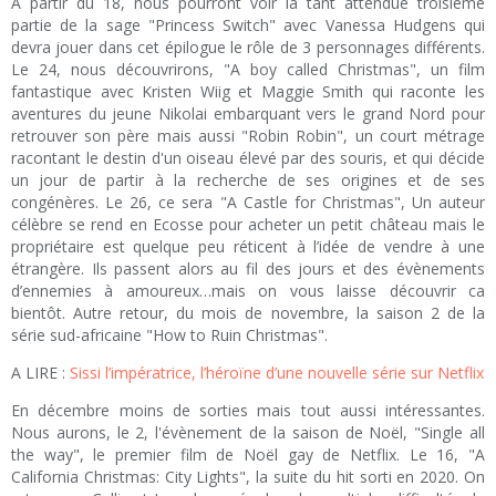
A partir du 18, nous pourront voir la tant attendue troisième
partie de la sage "Princess Switch" avec Vanessa Hudgens qui
devra jouer dans cet épilogue le rôle de 3 personnages différents.
Le 24, nous découvrirons, "A boy called Christmas", un film
fantastique avec Kristen Wiig et Maggie Smith qui raconte les
aventures du jeune Nikolai embarquant vers le grand Nord pour
retrouver son père mais aussi "Robin Robin", un court métrage
racontant le destin d'un oiseau élevé par des souris, et qui décide
un jour de partir à la recherche de ses origines et de ses
congénères. Le 26, ce sera "A Castle for Christmas", Un auteur
célèbre se rend en Ecosse pour acheter un petit château mais le
propriétaire est quelque peu réticent à l’idée de vendre à une
étrangère. Ils passent alors au fil des jours et des évènements
d’ennemies à amoureux…mais on vous laisse découvrir ca
bientôt. Autre retour, du mois de novembre, la saison 2 de la
série sud-africaine "How to Ruin Christmas".
A LIRE :
Sissi l’impératrice, l’héroïne d’une nouvelle série sur Netflix
En décembre moins de sorties mais tout aussi intéressantes.
Nous aurons, le 2, l'évènement de la saison de Noël, "Single all
the way", le premier film de Noël gay de Netflix. Le 16, "A
California Christmas: City Lights", la suite du hit sorti en 2020. On