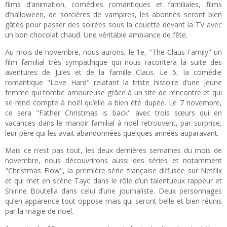
films d’animation, comédies romantiques et familiales, films
d’halloween, de sorcières de vampires, les abonnés seront bien
gâtés pour passer des soirées sous la couette devant la TV avec
un bon chocolat chaud. Une véritable ambiance de fête.
Au mois de novembre, nous aurons, le 1e, "The Claus Family" un
film familial très sympathique qui nous racontera la suite des
aventures de Jules et de la famille Claus. Le 5, la comédie
romantique "Love Hard" relatant la triste histoire d’une jeune
femme qui tombe amoureuse grâce à un site de rencontre et qui
se rend compte à noël qu’elle a bien été dupée. Le 7 novembre,
ce sera "Father Christmas is back" avec trois sœurs qui en
vacances dans le manoir familial à noël retrouvent, par surprise,
leur père qui les avait abandonnées quelques années auparavant.
Mais ce n’est pas tout, les deux dernières semaines du mois de
novembre, nous découvrirons aussi des séries et notamment
"Christmas Flow", la première série française diffusée sur Netflix
et qui met en scène Tayc dans le rôle d’un talentueux rappeur et
Shirine Boutella dans celui d’une journaliste. Deux personnages
qu’en apparence tout oppose mais qui seront belle et bien réunis
par la magie de noël.