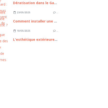
Dératisation dans le Gard : ces 3 erreurs qui aggravent l'invasion de rongeurs
23/05/2025
…
Comment installer une tente de toit ?
10/05/2025
…
L'esthétique extérieure des nouveaux modèles de mobil homes