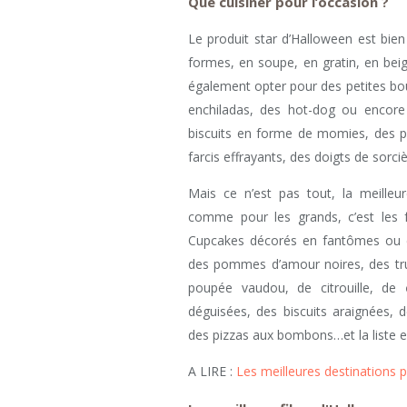
Que cuisiner pour l’occasion ?
Le produit star d’Halloween est bie
formes, en soupe, en gratin, en bei
également opter pour des petites b
enchiladas, des hot-dog ou encore
biscuits en forme de momies, des po
farcis effrayants, des doigts de sorci
Mais ce n’est pas tout, la meilleu
comme pour les grands, c’est les f
Cupcakes décorés en fantômes ou e
des pommes d’amour noires, des truf
poupée vaudou, de citrouille, de
déguisées, des biscuits araignées
des pizzas aux bombons…et la liste e
A LIRE :
Les meilleures destinations 