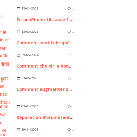
13/01/2026
…
Écran iPhone 16 cassé ? Comment le remplacer sans passer par un professionnel
13/03/2025
…
Comment sont fabriqués les pétillants bio à base de pommes ?
29/05/2024
…
Comment choisir le bon filet de camouflage ?
23/05/2024
…
Comment augmenter ses abonnés sur snapchat ?
03/01/2026
…
Réparation d'ordinateur express à Nice : est-ce possible ?
29/11/2025
…