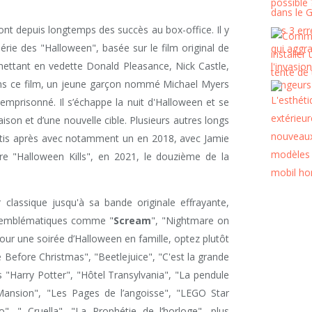
nt depuis longtemps des succès au box-office. Il y
série des "Halloween", basée sur le film original de
mettant en vedette Donald Pleasance, Nick Castle,
ns ce film, un jeune garçon nommé Michael Myers
emprisonné. Il s’échappe la nuit d'Halloween et se
son et d’une nouvelle cible. Plusieurs autres longs
tis après avec notamment un en 2018, avec Jamie
re "Halloween Kills", en 2021, le douzième de la
classique jusqu'à sa bande originale effrayante,
ms emblématiques comme "
Scream
", "Nightmare on
pour une soirée d’Halloween en famille, optez plutôt
Before Christmas", "Beetlejuice", "C'est la grande
es "Harry Potter", "Hôtel Transylvania", "La pendule
ansion", "Les Pages de l’angoisse", "LEGO Star
co", " Cruella", "La Prophétie de l’horloge", plus