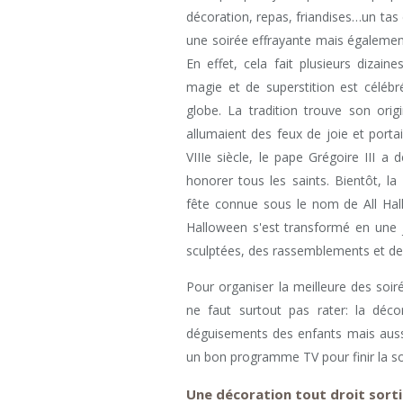
décoration, repas, friandises…un tas
une soirée effrayante mais égalemen
En effet, cela fait plusieurs dizai
magie et de superstition est célébr
globe. La tradition trouve son ori
allumaient des feux de joie et port
VIIIe siècle, le pape Grégoire II
honorer tous les saints. Bientôt, la
fête connue sous le nom de All Hall
Halloween s'est transformé en une jo
sculptées, des rassemblements et d
Pour organiser la meilleure des soiré
ne faut surtout pas rater: la décor
déguisements des enfants mais aussi 
un bon programme TV pour finir la so
Une décoration tout droit sortie