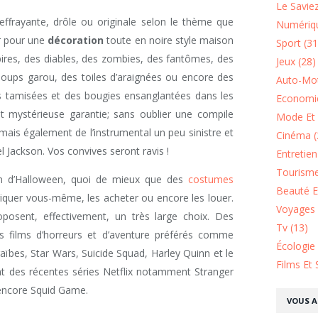
Le Saviez
effrayante, drôle ou originale selon le thème que
Numériqu
r pour une
décoration
toute en noire style maison
Sport (31
ires, des diables, des zombies, des fantômes, des
Jeux (28)
 loups garou, des toiles d’araignées ou encore des
Auto-Mot
res tamisées et des bougies ensanglantées dans les
Economie
 mystérieuse garantie; sans oublier une compile
Mode Et 
ais également de l’instrumental un peu sinistre et
Cinéma (
l Jackson. Vos convives seront ravis !
Entretie
Tourisme
n d’Halloween, quoi de mieux que des
costumes
Beauté Et
riquer vous-même, les acheter ou encore les louer.
Voyages 
osent, effectivement, un très large choix. Des
Tv (13)
s films d’horreurs et d’aventure préférés comme
Écologie
ïbes, Star Wars, Suicide Squad, Harley Quinn et le
Films Et 
t des récentes séries Netflix notamment Stranger
 encore Squid Game.
VOUS A