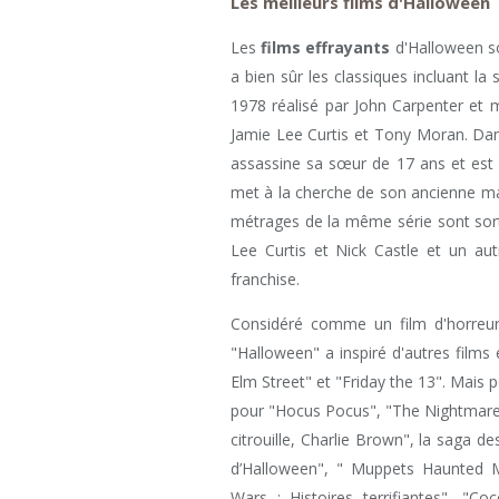
Les meilleurs films d'Halloween
Les
films effrayants
d'Halloween so
a bien sûr les classiques incluant la 
1978 réalisé par John Carpenter et 
Jamie Lee Curtis et Tony Moran. Da
assassine sa sœur de 17 ans et est 
met à la cherche de son ancienne mai
métrages de la même série sont sor
Lee Curtis et Nick Castle et un aut
franchise.
Considéré comme un film d'horreur 
"Halloween" a inspiré d'autres fil
Elm Street" et "Friday the 13". Mais 
pour "Hocus Pocus", "The Nightmare 
citrouille, Charlie Brown", la saga d
d’Halloween", " Muppets Haunted M
Wars : Histoires terrifiantes", "Co