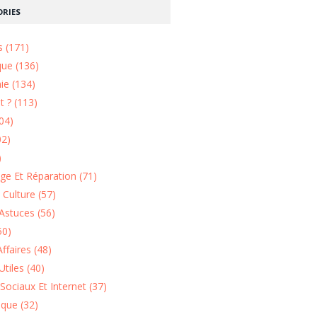
RIES
s (171)
que (136)
ie (134)
 ? (113)
04)
02)
)
e Et Réparation (71)
t Culture (57)
Astuces (56)
50)
ffaires (48)
Utiles (40)
Sociaux Et Internet (37)
ique (32)