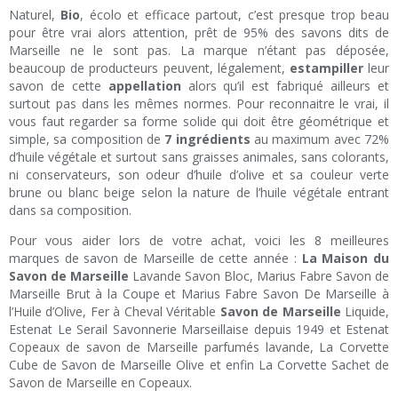
Naturel,
Bio
, écolo et efficace partout, c’est presque trop beau
pour être vrai alors attention, prêt de 95% des savons dits de
Marseille ne le sont pas. La marque n’étant pas déposée,
beaucoup de producteurs peuvent, légalement,
estampiller
leur
savon de cette
appellation
alors qu’il est fabriqué ailleurs et
surtout pas dans les mêmes normes. Pour reconnaitre le vrai, il
vous faut regarder sa forme solide qui doit être géométrique et
simple, sa composition de
7 ingrédients
au maximum avec 72%
d’huile végétale et surtout sans graisses animales, sans colorants,
ni conservateurs, son odeur d’huile d’olive et sa couleur verte
brune ou blanc beige selon la nature de l’huile végétale entrant
dans sa composition.
Pour vous aider lors de votre achat, voici les 8 meilleures
marques de savon de Marseille de cette année :
La Maison du
Savon de Marseille
Lavande Savon Bloc, Marius Fabre Savon de
Marseille Brut à la Coupe et Marius Fabre Savon De Marseille à
l’Huile d’Olive, Fer à Cheval Véritable
Savon de Marseille
Liquide,
Estenat Le Serail Savonnerie Marseillaise depuis 1949 et Estenat
Copeaux de savon de Marseille parfumés lavande, La Corvette
Cube de Savon de Marseille Olive et enfin La Corvette Sachet de
Savon de Marseille en Copeaux.