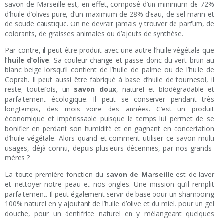
savon de Marseille est, en effet, composé d’un minimum de 72%
d’huile d’olives pure, d’un maximum de 28% d’eau, de sel marin et
de soude caustique. On ne devrait jamais y trouver de parfum, de
colorants, de graisses animales ou d’ajouts de synthèse.
Par contre, il peut être produit avec une autre l’huile végétale que
l’
huile d’olive
. Sa couleur change et passe donc du vert brun au
blanc beige lorsqu’il contient de l’huile de palme ou de l’huile de
Coprah. Il peut aussi être fabriqué à base d’huile de tournesol, il
reste, toutefois, un
savon doux
, naturel et biodégradable et
parfaitement écologique. Il peut se conserver pendant très
longtemps, des mois voire des années. C’est un produit
économique et impérissable puisque le temps lui permet de se
bonifier en perdant son humidité et en gagnant en concertation
d’huile végétale. Alors quand et comment utiliser ce savon multi
usages, déjà connu, depuis plusieurs décennies, par nos grands-
mères ?
La toute première fonction du
savon de Marseille
est de laver
et nettoyer notre peau et nos ongles. Une mission qu’il remplit
parfaitement. Il peut également servir de base pour un shampoing
100% naturel en y ajoutant de l’huile d’olive et du miel, pour un gel
douche, pour un dentifrice naturel en y mélangeant quelques